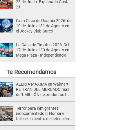
25 de Junio. Explanada Costa
21
Gran Circo de Ucrania 2026: del
10 de Julio al 31 de Agosto en
el Jockey Club-Surco
La Casa de Timoteo 2026: Del
17 de Julio al 30 de Agosto en
Mega Plaza - Independencia
Te Recomendamos
ALERTA MÁXIMA en Walmart |
RETIRAN DEL MERCADO más
de 1 MILLÓN de productos tras
causar HERIDAS GRAVES en
usuarios
Terror para inmigrantes
indocumentados | Hombre
fallece en centro de detención
del ICE tras sufrir una
"emergencia médica"