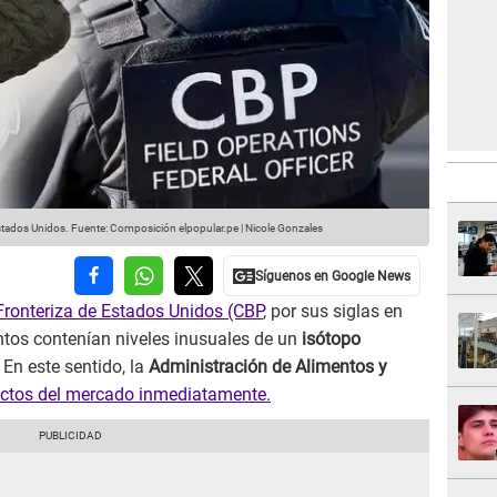
stados Unidos.
Fuente: Composición elpopular.pe | Nicole Gonzales
Fronteriza de Estados Unidos (CBP
, por sus siglas en
ntos contenían niveles inusuales de un
isótopo
. En este sentido, la
Administración de Alimentos y
ductos del mercado inmediatamente.