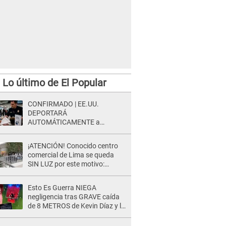
Lo último de El Popular
CONFIRMADO | EE.UU.
DEPORTARÁ
AUTOMÁTICAMENTE a
personas que no completaron
este formulario clave
¡ATENCIÓN! Conocido centro
comercial de Lima se queda
SIN LUZ por este motivo:
¿desde cuándo atenderá?
Esto Es Guerra NIEGA
negligencia tras GRAVE caída
de 8 METROS de Kevin Díaz y lo
SEÑALAN: "No adoptó la
postura correcta"