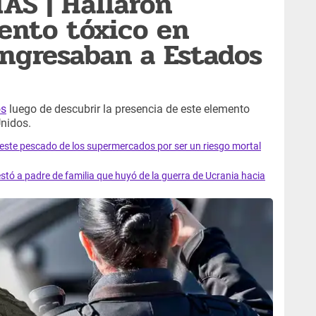
AS | Hallaron
ento tóxico en
ngresaban a Estados
os
luego de descubrir la presencia de este elemento
Unidos.
e este pescado de los supermercados por ser un riesgo mortal
tó a padre de familia que huyó de la guerra de Ucrania hacia