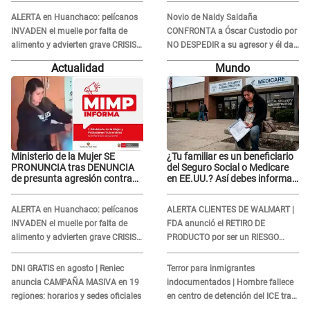
INDIGNANTE respuesta: "Ellos son
así, tranquila"
ALERTA en Huanchaco: pelícanos
Novio de Naldy Saldaña
INVADEN el muelle por falta de
CONFRONTA a Óscar Custodio por
alimento y advierten grave CRISIS
NO DESPEDIR a su agresor y él da
en el mar
INDIGNANTE respuesta: "Nadie me
Actualidad
Mundo
dice qué hacer"
Ministerio de la Mujer SE
¿Tu familiar es un beneficiario
PRONUNCIA tras DENUNCIA
del Seguro Social o Medicare
de presunta agresión contra
en EE.UU.? Así debes informar
niño con autismo en Surco
sobre su muerte para EVITAR
COBROS
ALERTA en Huanchaco: pelícanos
ALERTA CLIENTES DE WALMART |
INVADEN el muelle por falta de
FDA anunció el RETIRO DE
alimento y advierten grave CRISIS
PRODUCTO por ser un RIESGO
en el mar
MORTAL para consumidores: ¿Cuál
es?
DNI GRATIS en agosto | Reniec
Terror para inmigrantes
anuncia CAMPAÑA MASIVA en 19
indocumentados | Hombre fallece
regiones: horarios y sedes oficiales
en centro de detención del ICE tras
sufrir una "emergencia médica"