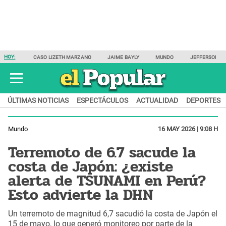
HOY:
CASO LIZETH MARZANO
JAIME BAYLY
MUNDO
JEFFERSON F
ÚLTIMAS NOTICIAS
ESPECTÁCULOS
ACTUALIDAD
DEPORTES
Mundo
16 MAY 2026 | 9:08 H
Terremoto de 6.7 sacude la
costa de Japón: ¿existe
alerta de TSUNAMI en Perú?
Esto advierte la DHN
Un terremoto de magnitud 6,7 sacudió la costa de Japón el
15 de mayo, lo que generó monitoreo por parte de la