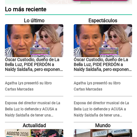
Lo más reciente
Lo último
Espectáculos
Óscar Custodio, dueño de La
Óscar Custodio, dueño de La
Bella Luz, PIDE PERDÓN a
Bella Luz, PIDE PERDÓN a
Naldy Saldaña, pero exponen
Naldy Saldaña, pero exponen
audio donde le reclama por
audio donde le reclama por
VIDEOS: "No hay necesidad de
VIDEOS: "No hay necesidad de
Agatha Lys presentó su libro
Agatha Lys presentó su libro
grabar"
grabar"
Cartas Marcadas
Cartas Marcadas
Esposa del director musical de La
Esposa del director musical de La
Bella Luz lo defiende y ACUSA a
Bella Luz lo defiende y ACUSA a
Naldy Saldaña de tener una
Naldy Saldaña de tener una
relación con él y otros integrantes
relación con él y otros integrantes
Actualidad
Mundo