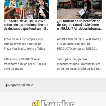
FERIADOS de AGOSTO 2026:
¿Tu familiar es un beneficiario
estas son las próximas fechas
del Seguro Social o Medicare
de descanso que tendrán miles
en EE.UU.? Así debes informar
de peruanos
sobre su muerte para EVITAR
COBROS
Antes de salir de compras este
ALERTA CLIENTES DE WALMART |
feriado, revisa los horarios de
FDA anunció el RETIRO DE
Plaza Vea, Metro, Wong y Tottus
PRODUCTO por ser un RIESGO
MORTAL para consumidores: ¿Cuál
es?
ATU anuncia CAMBIOS en el
Terror para inmigrantes
transporte público por el FERIADO
indocumentados | Hombre fallece
del 6 de agosto
en centro de detención del ICE tras
sufrir una "emergencia médica"
Regresar al inicio