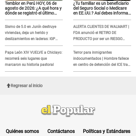
Temblor en Perú HOY, 06 de
¿Tu familiar es un beneficiario
agosto de 2026: ¿A qué hora y
del Seguro Social o Medicare
dónde se registró el último
en EE.UU.? Así debes informar
sismo, según IGP?
sobre su muerte para EVITAR
COBROS
Sismo de 5.0 en Junín destruye
ALERTA CLIENTES DE WALMART |
viviendas, deja un herido y
FDA anunció el RETIRO DE
deslizamientos en laderas: IGP
PRODUCTO por ser un RIESGO
alerta sobre posibles réplicas
MORTAL para consumidores: ¿Cuál
es?
Papa León XIV VUELVE a Chiclayo:
Terror para inmigrantes
recorrerá seis lugares que
indocumentados | Hombre fallece
marcaron su historia pastoral
en centro de detención del ICE tras
sufrir una "emergencia médica"
Regresar al inicio
Quiénes somos
Contáctanos
Políticas y Estándares