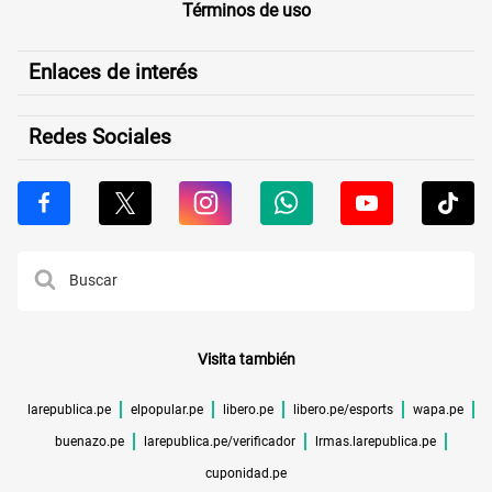
Términos de uso
Enlaces de interés
Redes Sociales
Visita también
larepublica.pe
elpopular.pe
libero.pe
libero.pe/esports
wapa.pe
buenazo.pe
larepublica.pe/verificador
lrmas.larepublica.pe
cuponidad.pe