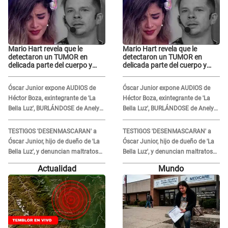
Mario Hart revela que le
Mario Hart revela que le
detectaron un TUMOR en
detectaron un TUMOR en
delicada parte del cuerpo y
delicada parte del cuerpo y
expone diagnóstico: "Dolores
expone diagnóstico: "Dolores
muy fuertes..."
muy fuertes..."
Óscar Junior expone AUDIOS de
Óscar Junior expone AUDIOS de
Héctor Boza, exintegrante de 'La
Héctor Boza, exintegrante de 'La
Bella Luz', BURLÁNDOSE de Anely
Bella Luz', BURLÁNDOSE de Anely
Dávila tras acusarlo de maltrato:
Dávila tras acusarlo de maltrato:
"Grábame..."
"Grábame..."
TESTIGOS 'DESENMASCARAN' a
TESTIGOS 'DESENMASCARAN' a
Óscar Junior, hijo de dueño de 'La
Óscar Junior, hijo de dueño de 'La
Bella Luz', y denuncian maltratos
Bella Luz', y denuncian maltratos
en la orquesta: "Los humilla..."
en la orquesta: "Los humilla..."
Actualidad
Mundo