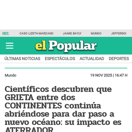
HOY:
CASO LIZETH MARZANO
JAIME BAYLY
MUNDO
JEFFERSON F
ÚLTIMAS NOTICIAS
ESPECTÁCULOS
ACTUALIDAD
DEPORTES
Mundo
19 NOV 2025 | 16:47 H
Científicos descubren que
GRIETA entre dos
CONTINENTES continúa
abriéndose para dar paso a
nuevo océano: su impacto es
ATERRADOR