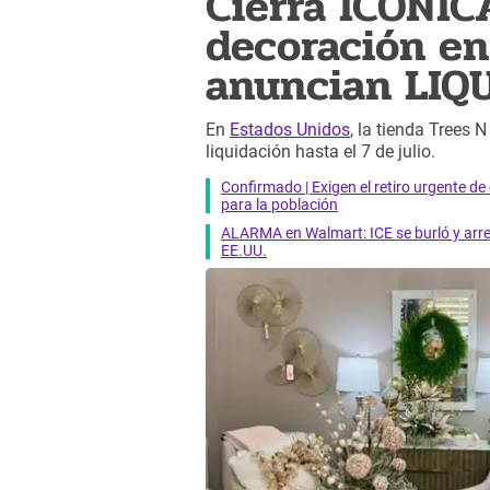
Cierra ICÓNIC
decoración en 
anuncian LIQ
En
Estados Unidos
, la tienda Trees 
liquidación hasta el 7 de julio.
Confirmado | Exigen el retiro urgente d
para la población
ALARMA en Walmart: ICE se burló y arres
EE.UU.