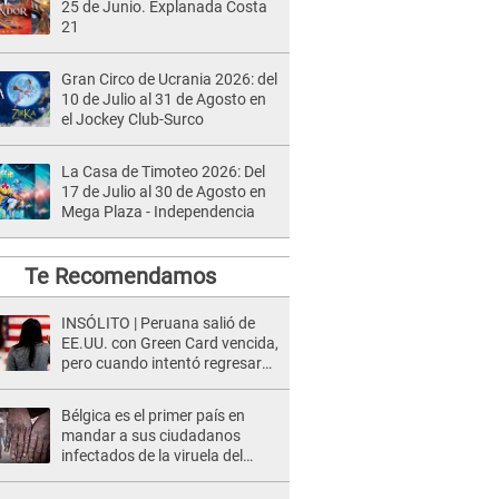
25 de Junio. Explanada Costa
21
Gran Circo de Ucrania 2026: del
10 de Julio al 31 de Agosto en
el Jockey Club-Surco
La Casa de Timoteo 2026: Del
17 de Julio al 30 de Agosto en
Mega Plaza - Independencia
Te Recomendamos
INSÓLITO | Peruana salió de
EE.UU. con Green Card vencida,
pero cuando intentó regresar
pasó lo impensado: "Tenía
miedo"
Bélgica es el primer país en
mandar a sus ciudadanos
infectados de la viruela del
mono a cuarentena obligatoria
[FOTO]