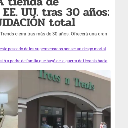
A tienda de
EE. UU. tras 30 años:
UIDACIÓN total
N Trends cierra tras más de 30 años. Ofrecerá una gran
e este pescado de los supermercados por ser un riesgo mortal
tó a padre de familia que huyó de la guerra de Ucrania hacia