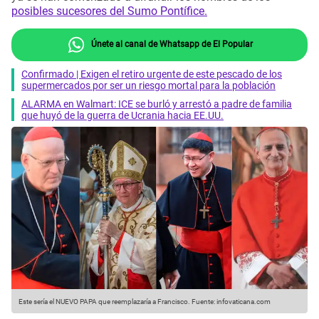
posibles sucesores del Sumo Pontífice.
Únete al canal de Whatsapp de El Popular
Confirmado | Exigen el retiro urgente de este pescado de los
supermercados por ser un riesgo mortal para la población
ALARMA en Walmart: ICE se burló y arrestó a padre de familia
que huyó de la guerra de Ucrania hacia EE.UU.
Este sería el NUEVO PAPA que reemplazaría a Francisco.
Fuente: infovaticana.com