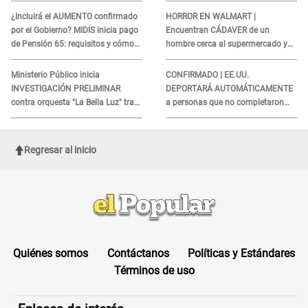
agosto
¿Incluirá el AUMENTO confirmado
HORROR EN WALMART |
por el Gobierno? MIDIS inicia pago
Encuentran CÁDAVER de un
de Pensión 65: requisitos y cómo
hombre cerca al supermercado y
obtener el beneficio economico
esto reveló la autopsia que le
realizaron
Ministerio Público inicia
CONFIRMADO | EE.UU.
INVESTIGACIÓN PRELIMINAR
DEPORTARÁ AUTOMÁTICAMENTE
contra orquesta "La Bella Luz" tras
a personas que no completaron
DENUNCIA de Naldy Saldaña
este formulario clave
Regresar al inicio
Quiénes somos
Contáctanos
Políticas y Estándares
Términos de uso