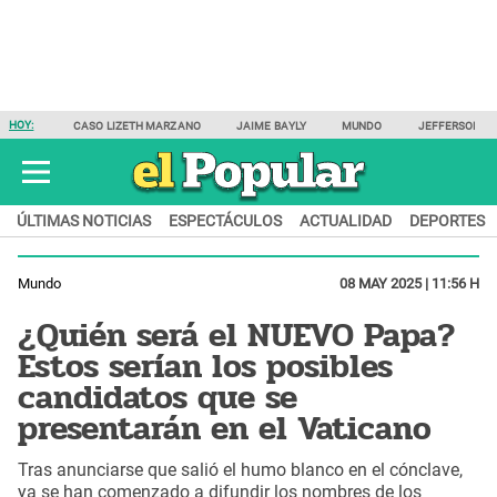
HOY:
CASO LIZETH MARZANO
JAIME BAYLY
MUNDO
JEFFERSON F
ÚLTIMAS NOTICIAS
ESPECTÁCULOS
ACTUALIDAD
DEPORTES
Mundo
08 MAY 2025 | 11:56 H
¿Quién será el NUEVO Papa?
Estos serían los posibles
candidatos que se
presentarán en el Vaticano
Tras anunciarse que salió el humo blanco en el cónclave,
ya se han comenzado a difundir los nombres de los