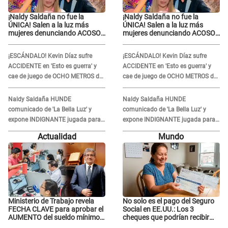
¡Naldy Saldaña no fue la
¡Naldy Saldaña no fue la
ÚNICA! Salen a la luz más
ÚNICA! Salen a la luz más
mujeres denunciando ACOSO
mujeres denunciando ACOSO
en 'La Bella Luz' por parte de
en 'La Bella Luz' por parte de
director
director
¡ESCÁNDALO! Kevin Díaz sufre
¡ESCÁNDALO! Kevin Díaz sufre
ACCIDENTE en 'Esto es guerra' y
ACCIDENTE en 'Esto es guerra' y
cae de juego de OCHO METROS de
cae de juego de OCHO METROS de
altura: "La colchoneta se rompe..."
altura: "La colchoneta se rompe..."
Naldy Saldaña HUNDE
Naldy Saldaña HUNDE
comunicado de 'La Bella Luz' y
comunicado de 'La Bella Luz' y
expone INDIGNANTE jugada para
expone INDIGNANTE jugada para
DEFENDER a director: "Que he
DEFENDER a director: "Que he
Actualidad
Mundo
tenido algo..."
tenido algo..."
Ministerio de Trabajo revela
No solo es el pago del Seguro
FECHA CLAVE para aprobar el
Social en EE.UU.: Los 3
AUMENTO del sueldo mínimo:
cheques que podrían recibir
"Tenemos que activar..."
millones de personas en