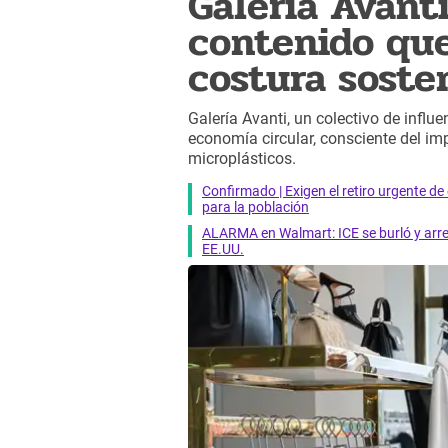
Galería Avanti
contenido que
costura soste
Galería Avanti, un colectivo de influ
economía circular, consciente del imp
microplásticos.
Confirmado | Exigen el retiro urgente d
para la población
ALARMA en Walmart: ICE se burló y arres
EE.UU.