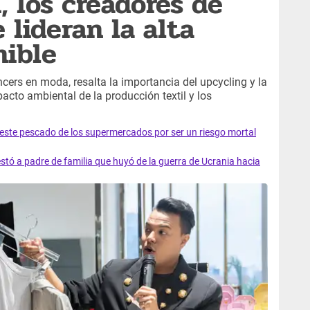
, los creadores de
 lideran la alta
nible
encers en moda, resalta la importancia del upcycling y la
acto ambiental de la producción textil y los
e este pescado de los supermercados por ser un riesgo mortal
tó a padre de familia que huyó de la guerra de Ucrania hacia