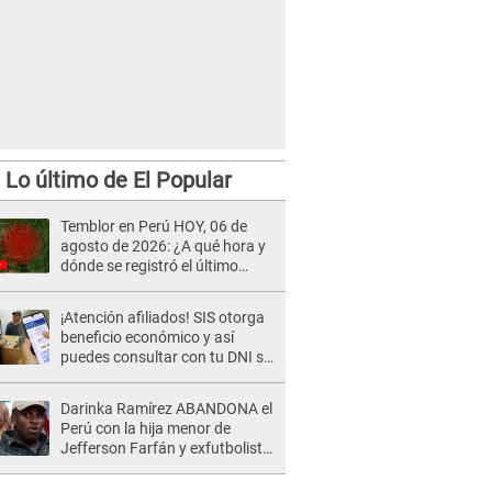
Lo último de El Popular
Temblor en Perú HOY, 06 de
agosto de 2026: ¿A qué hora y
dónde se registró el último
sismo, según IGP?
¡Atención afiliados! SIS otorga
beneficio económico y así
puedes consultar con tu DNI si
te corresponde
Darinka Ramírez ABANDONA el
Perú con la hija menor de
Jefferson Farfán y exfutbolista
REACCIONA: "A ti que..."