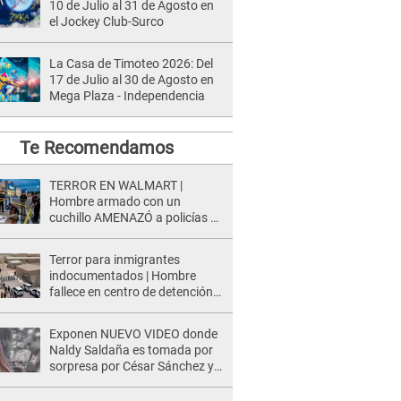
10 de Julio al 31 de Agosto en
el Jockey Club-Surco
La Casa de Timoteo 2026: Del
17 de Julio al 30 de Agosto en
Mega Plaza - Independencia
Te Recomendamos
TERROR EN WALMART |
Hombre armado con un
cuchillo AMENAZÓ a policías y
clientes: Este fue su INSÓLITO
FINAL
Terror para inmigrantes
indocumentados | Hombre
fallece en centro de detención
del ICE tras sufrir una
"emergencia médica"
Exponen NUEVO VIDEO donde
Naldy Saldaña es tomada por
sorpresa por César Sánchez y
ella evidencia su REACCIÓN: Le
agarró la mano