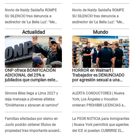
'acto bochornoso': "No es justo
'acto bochornoso': "No es justo
atacar a otra mujer"
atacar a otra mujer"
Novio de Naldy Saldaña ROMPE
Novio de Naldy Saldaña ROMPE
SU SILENCIO tras denuncia a
SU SILENCIO tras denuncia a
exdirector de 'La Bella Luz': "Me
exdirector de 'La Bella Luz': "Me
basta con que ella esté bien"
basta con que ella esté bien"
Actualidad
Mundo
ONP ofrece BONIFICACIÓN
HORROR en Walmart |
ADICIONAL del 25% a
Trabajador es DENUNCIADO
jubilados que cumplan este
por agresión sexual a una
REQUISITO: revisa si accedes
cliente y su respuesta
aquí
INDIGNÓ A TODOS
Simone Biles llega a Lima 2027 y
ALERTA CONDUCTORES | Nueva
deja mensaje a jóvenes atletas:
York, Los Ángeles y Houston
“Diviértanse y abracen el camino”
ordenan PROHIBIR LICENCIAS a
quienes no presenten ESTE
DOCUMENTO
Familias afectadas por sismo en
La PEOR NOTICIA para inmigrantes
Junín podrán obtener títulos de
| Nueva York permitirá que agentes
propiedad tras importante acuerdo
del ICE si puedan CUBRIRSE EL