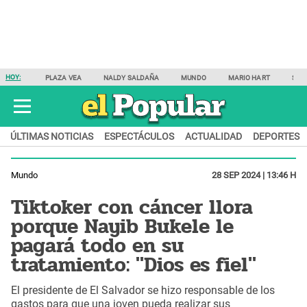
HOY:
PLAZA VEA
NALDY SALDAÑA
MUNDO
MARIO HART
SAM
ÚLTIMAS NOTICIAS
ESPECTÁCULOS
ACTUALIDAD
DEPORTES
Mundo
28 SEP 2024 | 13:46 H
Tiktoker con cáncer llora
porque Nayib Bukele le
pagará todo en su
tratamiento: "Dios es fiel"
El presidente de El Salvador se hizo responsable de los
gastos para que una joven pueda realizar sus