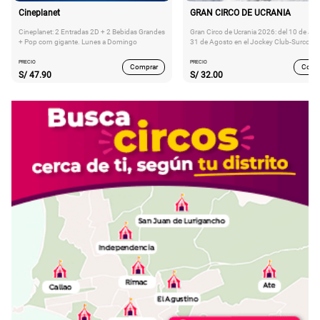
Cineplanet
GRAN CIRCO DE UCRANIA
Cineplanet: 2 Entradas 2D + 2 Bebidas Grandes
Gran Circo de Ucrania 2026: del 10 de Juli
+ Pop corn gigante. Lunes a Domingo
31 de Agosto en el Jockey Club-Surco
PRECIO
PRECIO
Comprar
Comp
S/
47.90
S/
32.00