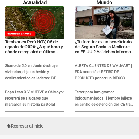
Actualidad
Mundo
visitas..."
visitas..."
Temblor en Perú HOY, 06 de
¿Tu familiar es un beneficiario
agosto de 2026: ¿A qué hora y
del Seguro Social o Medicare
dónde se registró el último
en EE.UU.? Así debes informar
sismo, según IGP?
sobre su muerte para EVITAR
COBROS
Sismo de 5.0 en Junín destruye
ALERTA CLIENTES DE WALMART |
viviendas, deja un herido y
FDA anunció el RETIRO DE
deslizamientos en laderas: IGP
PRODUCTO por ser un RIESGO
alerta sobre posibles réplicas
MORTAL para consumidores: ¿Cuál
es?
Papa León XIV VUELVE a Chiclayo:
Terror para inmigrantes
recorrerá seis lugares que
indocumentados | Hombre fallece
marcaron su historia pastoral
en centro de detención del ICE tras
sufrir una "emergencia médica"
Regresar al inicio