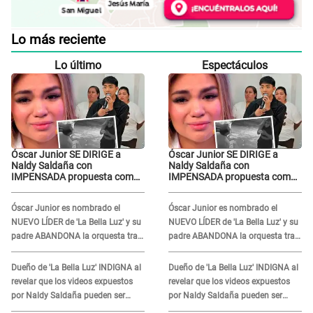
Lo más reciente
Lo último
Espectáculos
Óscar Junior SE DIRIGE a
Óscar Junior SE DIRIGE a
Naldy Saldaña con
Naldy Saldaña con
IMPENSADA propuesta como
IMPENSADA propuesta como
nuevo líder de 'La Bella Luz'
nuevo líder de 'La Bella Luz'
tras denuncia: "Otro tipo de
tras denuncia: "Otro tipo de
Óscar Junior es nombrado el
Óscar Junior es nombrado el
ley..."
ley..."
NUEVO LÍDER de 'La Bella Luz' y su
NUEVO LÍDER de 'La Bella Luz' y su
padre ABANDONA la orquesta tras
padre ABANDONA la orquesta tras
caso Naldy Saldaña: "Son
caso Naldy Saldaña: "Son
errores..."
errores..."
Dueño de 'La Bella Luz' INDIGNA al
Dueño de 'La Bella Luz' INDIGNA al
revelar que los videos expuestos
revelar que los videos expuestos
por Naldy Saldaña pueden ser
por Naldy Saldaña pueden ser
EDITADOS: "Yo tengo sus dos
EDITADOS: "Yo tengo sus dos