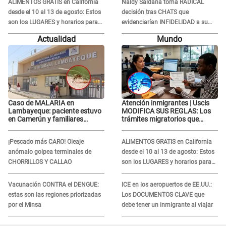
ALIMENTOS GRATIS en California
Naldy Saldaña toma RADICAL
desde el 10 al 13 de agosto: Estos
decisión tras CHATS que
son los LUGARES y horarios para
evidenciarían INFIDELIDAD a su
recibir la ayuda
novio con animador de 'La Bella
Actualidad
Mundo
Luz': "Un día..."
Caso de MALARIA en
Atención inmigrantes | Uscis
Lambayeque: paciente estuvo
MODIFICA SUS REGLAS: Los
en Camerún y familiares
trámites migratorios que
denuncian demora en
podrían necesitar tu prueba de
tratamiento
ADN
¡Pescado más CARO! Oleaje
ALIMENTOS GRATIS en California
anómalo golpea terminales de
desde el 10 al 13 de agosto: Estos
CHORRILLOS Y CALLAO
son los LUGARES y horarios para
recibir la ayuda
Vacunación CONTRA el DENGUE:
ICE en los aeropuertos de EE.UU.:
estas son las regiones priorizadas
Los DOCUMENTOS CLAVE que
por el Minsa
debe tener un inmigrante al viajar