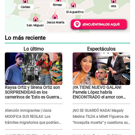
Lo más reciente
Lo último
Espectáculos
Raysa Ortiz y Sirena Ortiz son
¡YA TIENE NUEVO GALÁN!
SORPRENDIDAS en los
Pamela López habría
camerinos de ‘Esto es Guerra’
ENCONTRADO el amor con
tras FUERTE
joven empresario y Pati Lorena
ENFRENTAMIENTO con
la ECHA en VIVO
Atención inmigrantes | Uscis
¡NO SE GUARDÓ NADA! Magaly
Gabriel Moisés: “Gracias”
MODIFICA SUS REGLAS: Los
Medina TILDA a Milett Figueroa de
trámites migratorios que podrían
“mosquita muerta” y cuestiona su
necesitar tu prueba de ADN
RECONCILIACIÓN con Marcelo
Tinelli en TV argentina