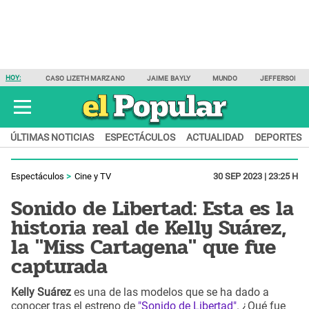
HOY:
CASO LIZETH MARZANO
JAIME BAYLY
MUNDO
JEFFERSON F
ÚLTIMAS NOTICIAS
ESPECTÁCULOS
ACTUALIDAD
DEPORTES
Espectáculos
Cine y TV
30 SEP 2023 | 23:25 H
Sonido de Libertad: Esta es la
historia real de Kelly Suárez,
la "Miss Cartagena" que fue
capturada
Kelly Suárez
es una de las modelos que se ha dado a
conocer tras el estreno de
"Sonido de Libertad"
. ¿Qué fue