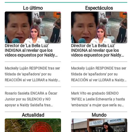
Lo último
Espectáculos
Director de 'La Bella Luz'
Director de 'La Bella Luz'
INDIGNA al revelar que los
INDIGNA al revelar que los
videos expuestos por Naldy
videos expuestos por Naldy
Saldaña pueden ser
Saldaña pueden ser
EDITADOS: "Yo tengo sus dos
EDITADOS: "Yo tengo sus dos
Mackeily Luján RESPONDE tras ser
Mackeily Luján RESPONDE tras ser
visitas..."
visitas..."
tildada de 'apañadora' por su
tildada de 'apañadora' por su
REACCIÓN al ver LLORAR a Naldy
REACCIÓN al ver LLORAR a Naldy
Saldaña tras acoso: "No sabía la
Saldaña tras acoso: "No sabía la
magnitud"
magnitud"
Rosario Sasieta ENCARA a Óscar
Mark Vito es grabado SIENDO
Junior por su SILENCIO y NO
'INFIEL' a Leslie Echevarría y hasta
apoyar a Naldy Saldaña tras
'embaraza' a mujer que sería su
denuncia en 'La Bella Luz': "¿Te
AMANTE: "¡Eres un desgraciado! "
Actualidad
Mundo
comieron la lengua?"