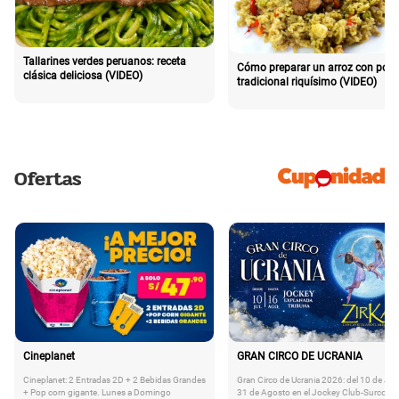
Tallarines verdes peruanos: receta
Cómo preparar un arroz con poll
clásica deliciosa (VIDEO)
tradicional riquísimo (VIDEO)
Ofertas
Cineplanet
GRAN CIRCO DE UCRANIA
Cineplanet: 2 Entradas 2D + 2 Bebidas Grandes
Gran Circo de Ucrania 2026: del 10 de Juli
+ Pop corn gigante. Lunes a Domingo
31 de Agosto en el Jockey Club-Surco