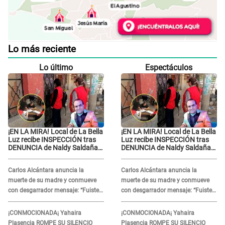
Lo más reciente
Lo último
Espectáculos
¡EN LA MIRA! Local de La Bella
¡EN LA MIRA! Local de La Bella
Luz recibe INSPECCIÓN tras
Luz recibe INSPECCIÓN tras
DENUNCIA de Naldy Saldaña
DENUNCIA de Naldy Saldaña
contra el exdirector César
contra el exdirector César
Sánchez
Sánchez
Carlos Alcántara anuncia la
Carlos Alcántara anuncia la
muerte de su madre y conmueve
muerte de su madre y conmueve
con desgarrador mensaje: “Fuiste
con desgarrador mensaje: “Fuiste
una gran mujer”
una gran mujer”
¡CONMOCIONADA¡ Yahaira
¡CONMOCIONADA¡ Yahaira
Plasencia ROMPE SU SILENCIO
Plasencia ROMPE SU SILENCIO