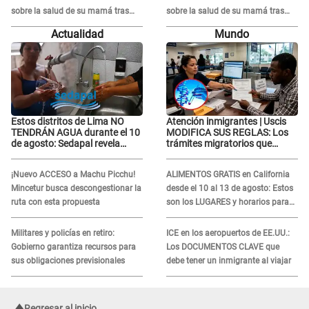
sobre la salud de su mamá tras
sobre la salud de su mamá tras
APARECER en centro oncológico:
APARECER en centro oncológico:
Actualidad
Mundo
“La oración tiene poder”
“La oración tiene poder”
Estos distritos de Lima NO
Atención inmigrantes | Uscis
TENDRÁN AGUA durante el 10
MODIFICA SUS REGLAS: Los
de agosto: Sedapal revela
trámites migratorios que
horarios oficiales
podrían necesitar tu prueba de
ADN
¡Nuevo ACCESO a Machu Picchu!
ALIMENTOS GRATIS en California
Mincetur busca descongestionar la
desde el 10 al 13 de agosto: Estos
ruta con esta propuesta
son los LUGARES y horarios para
recibir la ayuda
Militares y policías en retiro:
ICE en los aeropuertos de EE.UU.:
Gobierno garantiza recursos para
Los DOCUMENTOS CLAVE que
sus obligaciones previsionales
debe tener un inmigrante al viajar
Regresar al inicio