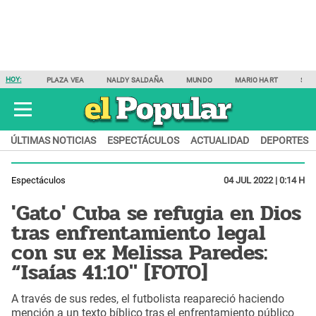
HOY:
PLAZA VEA
NALDY SALDAÑA
MUNDO
MARIO HART
SAM
ÚLTIMAS NOTICIAS
ESPECTÁCULOS
ACTUALIDAD
DEPORTES
Espectáculos
04 JUL 2022 | 0:14 H
'Gato' Cuba se refugia en Dios
tras enfrentamiento legal
con su ex Melissa Paredes:
“Isaías 41:10″ [FOTO]
A través de sus redes, el futbolista reapareció haciendo
mención a un texto bíblico tras el enfrentamiento público