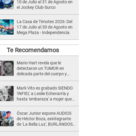
10 de Julio al 31 de Agosto en
el Jockey Club-Surco
La Casa de Timoteo 2026: Del
17 de Julio al 30 de Agosto en
Mega Plaza - Independencia
Te Recomendamos
Mario Hart revela que le
detectaron un TUMOR en
delicada parte del cuerpo y
expone diagnóstico: "Dolores
muy fuertes..."
Mark Vito es grabado SIENDO
'INFIEL' a Leslie Echevarría y
hasta 'embaraza' a mujer que
sería su AMANTE: "¡Eres un
desgraciado! "
Óscar Junior expone AUDIOS
de Héctor Boza, exintegrante
de 'La Bella Luz', BURLÁNDOSE
de Anely Dávila tras acusarlo
de maltrato: "Grábame..."