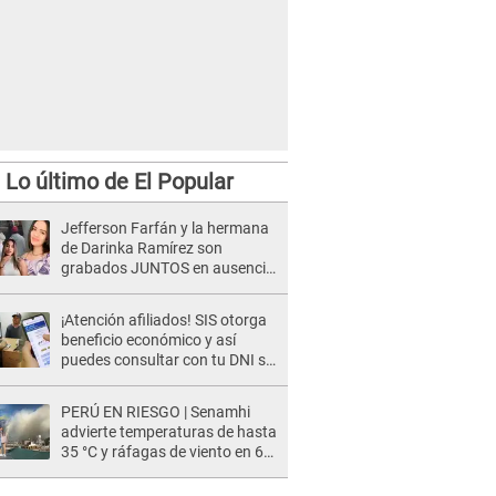
Lo último de El Popular
Jefferson Farfán y la hermana
de Darinka Ramírez son
grabados JUNTOS en ausencia
de Xiomy Kanashiro: "Siempre
va acompañada..."
¡Atención afiliados! SIS otorga
beneficio económico y así
puedes consultar con tu DNI si
te corresponde
PERÚ EN RIESGO | Senamhi
advierte temperaturas de hasta
35 °C y ráfagas de viento en 6
regiones del país