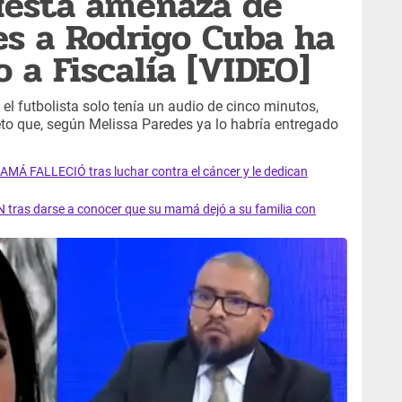
uesta amenaza de
es a Rodrigo Cuba ha
 a Fiscalía [VIDEO]
el futbolista solo tenía un audio de cinco minutos,
to que, según Melissa Paredes ya lo habría entregado
AMÁ FALLECIÓ tras luchar contra el cáncer y le dedican
 tras darse a conocer que su mamá dejó a su familia con