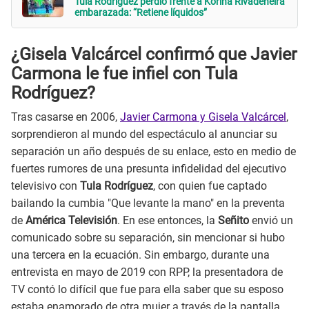
Tula Rodriguez perdió frente a Korina Rivadeneira
embarazada: “Retiene líquidos”
¿Gisela Valcárcel confirmó que Javier
Carmona le fue infiel con Tula
Rodríguez?
Tras casarse en 2006,
Javier Carmona y Gisela Valcárcel
,
sorprendieron al mundo del espectáculo al anunciar su
separación un año después de su enlace, esto en medio de
fuertes rumores de una presunta infidelidad del ejecutivo
televisivo con
Tula Rodríguez
, con quien fue captado
bailando la cumbia "Que levante la mano" en la preventa
de
América Televisión
. En ese entonces, la
Señito
envió un
comunicado sobre su separación, sin mencionar si hubo
una tercera en la ecuación. Sin embargo, durante una
entrevista en mayo de 2019 con RPP, la presentadora de
TV contó lo difícil que fue para ella saber que su esposo
estaba enamorado de otra mujer a través de la pantalla.