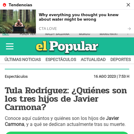
HOY:
PLAZA VEA
NALDY SALDAÑA
MUNDO
MARIO HART
SAM
ÚLTIMAS NOTICIAS
ESPECTÁCULOS
ACTUALIDAD
DEPORTES
Espectáculos
16 AGO 2023 | 7:53 H
Tula Rodríguez: ¿Quiénes son
los tres hijos de Javier
Carmona?
Conoce aquí cuántos y quiénes son los hijos de
Javier
Carmona
, y a qué se dedican actualmente tras su muerte.