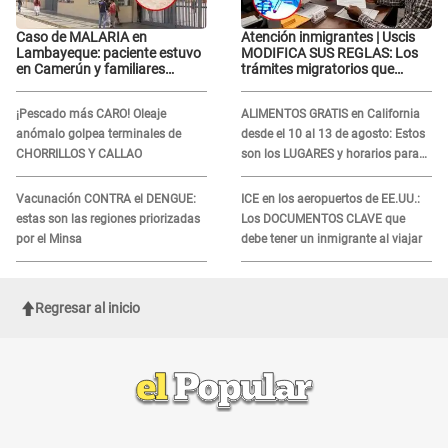
Caso de MALARIA en
Atención inmigrantes | Uscis
Lambayeque: paciente estuvo
MODIFICA SUS REGLAS: Los
en Camerún y familiares
trámites migratorios que
denuncian demora en
podrían necesitar tu prueba de
tratamiento
ADN
¡Pescado más CARO! Oleaje
ALIMENTOS GRATIS en California
anómalo golpea terminales de
desde el 10 al 13 de agosto: Estos
CHORRILLOS Y CALLAO
son los LUGARES y horarios para
recibir la ayuda
Vacunación CONTRA el DENGUE:
ICE en los aeropuertos de EE.UU.:
estas son las regiones priorizadas
Los DOCUMENTOS CLAVE que
por el Minsa
debe tener un inmigrante al viajar
Regresar al inicio