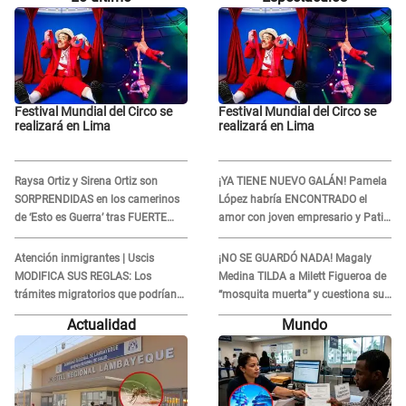
Festival Mundial del Circo se
Festival Mundial del Circo se
realizará en Lima
realizará en Lima
Raysa Ortiz y Sirena Ortiz son
¡YA TIENE NUEVO GALÁN! Pamela
SORPRENDIDAS en los camerinos
López habría ENCONTRADO el
de ‘Esto es Guerra’ tras FUERTE
amor con joven empresario y Pati
ENFRENTAMIENTO con Gabriel
Lorena la ECHA en VIVO
Moisés: “Gracias”
Atención inmigrantes | Uscis
¡NO SE GUARDÓ NADA! Magaly
MODIFICA SUS REGLAS: Los
Medina TILDA a Milett Figueroa de
trámites migratorios que podrían
“mosquita muerta” y cuestiona su
necesitar tu prueba de ADN
RECONCILIACIÓN con Marcelo
Actualidad
Mundo
Tinelli en TV argentina