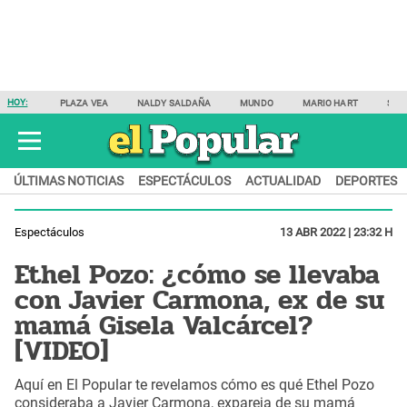
HOY:
PLAZA VEA
NALDY SALDAÑA
MUNDO
MARIO HART
SAM
ÚLTIMAS NOTICIAS
ESPECTÁCULOS
ACTUALIDAD
DEPORTES
Espectáculos
13 ABR 2022 | 23:32 H
Ethel Pozo: ¿cómo se llevaba
con Javier Carmona, ex de su
mamá Gisela Valcárcel?
[VIDEO]
Aquí en El Popular te revelamos cómo es qué Ethel Pozo
consideraba a Javier Carmona, expareja de su mamá