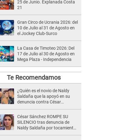
25 de Junio. Explanada Costa
21
Gran Circo de Ucrania 2026: del
10 de Julio al 31 de Agosto en
el Jockey Club-Surco
La Casa de Timoteo 2026: Del
17 de Julio al 30 de Agosto en
Mega Plaza - Independencia
Te Recomendamos
¿Quién es el novio de Naldy
Saldaña que la apoyó en su
denuncia contra César
Sánchez y confrontó al dueño
de 'La Bella Luz'?
César Sánchez ROMPE SU
SILENCIO tras denuncia de
Naldy Saldaña por tocamientos
indebidos: "Pido respetar la
presunción de inocencia"