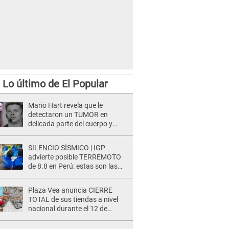
Lo último de El Popular
teros sufrió un infarto cerebral que terminó con su vida. Carlos Álvarez se pronunció en Facebook.
Mario Hart revela que le
detectaron un TUMOR en
delicada parte del cuerpo y
expone diagnóstico: "Dolores
muy fuertes..."
SILENCIO SÍSMICO | IGP
advierte posible TERREMOTO
de 8.8 en Perú: estas son las
zonas más expuestas
Plaza Vea anuncia CIERRE
TOTAL de sus tiendas a nivel
nacional durante el 12 de
agosto por este MOTIVO