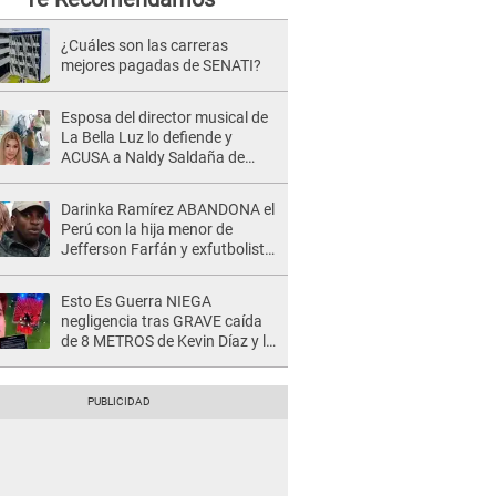
¿Cuáles son las carreras
mejores pagadas de SENATI?
Esposa del director musical de
La Bella Luz lo defiende y
ACUSA a Naldy Saldaña de
tener una relación con él y
otros integrantes
Darinka Ramírez ABANDONA el
Perú con la hija menor de
Jefferson Farfán y exfutbolista
REACCIONA: "A ti que..."
Esto Es Guerra NIEGA
negligencia tras GRAVE caída
de 8 METROS de Kevin Díaz y lo
SEÑALAN: "No adoptó la
postura correcta"