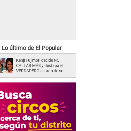
Lo último de El Popular
Kenji Fujimori decide NO
CALLAR MÁS y destapa el
VERDADERO estado de su
relación familiar con Keiko
Fujimori: "Mi familia es Érika, mi
suegra..."