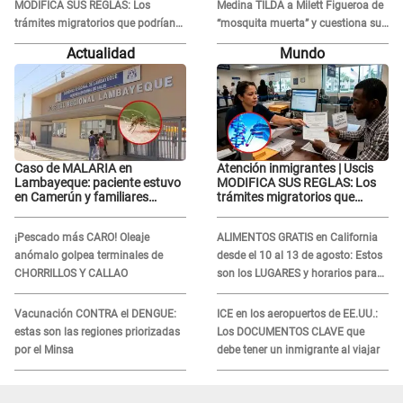
MODIFICA SUS REGLAS: Los
Medina TILDA a Milett Figueroa de
trámites migratorios que podrían
“mosquita muerta” y cuestiona su
necesitar tu prueba de ADN
RECONCILIACIÓN con Marcelo
Actualidad
Mundo
Tinelli en TV argentina
Caso de MALARIA en
Atención inmigrantes | Uscis
Lambayeque: paciente estuvo
MODIFICA SUS REGLAS: Los
en Camerún y familiares
trámites migratorios que
denuncian demora en
podrían necesitar tu prueba de
tratamiento
ADN
¡Pescado más CARO! Oleaje
ALIMENTOS GRATIS en California
anómalo golpea terminales de
desde el 10 al 13 de agosto: Estos
CHORRILLOS Y CALLAO
son los LUGARES y horarios para
recibir la ayuda
Vacunación CONTRA el DENGUE:
ICE en los aeropuertos de EE.UU.:
estas son las regiones priorizadas
Los DOCUMENTOS CLAVE que
por el Minsa
debe tener un inmigrante al viajar