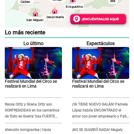
Lo más reciente
Lo último
Espectáculos
Festival Mundial del Circo se
Festival Mundial del Circo se
realizará en Lima
realizará en Lima
Raysa Ortiz y Sirena Ortiz son
¡YA TIENE NUEVO GALÁN! Pamela
SORPRENDIDAS en los camerinos
López habría ENCONTRADO el
de ‘Esto es Guerra’ tras FUERTE
amor con joven empresario y Pati
ENFRENTAMIENTO con Gabriel
Lorena la ECHA en VIVO
Moisés: “Gracias”
Atención inmigrantes | Uscis
¡NO SE GUARDÓ NADA! Magaly