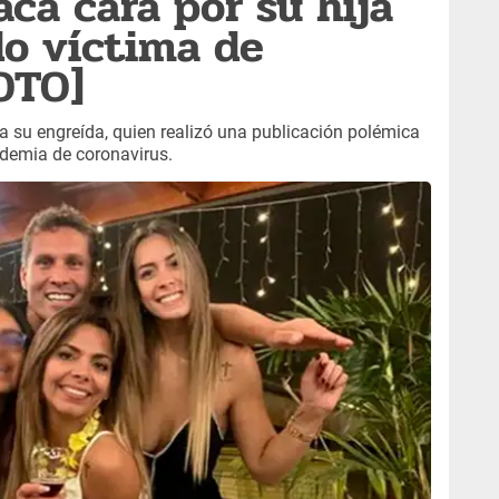
aca cara por su hija
do víctima de
FOTO]
a su engreída, quien realizó una publicación polémica
ndemia de coronavirus.