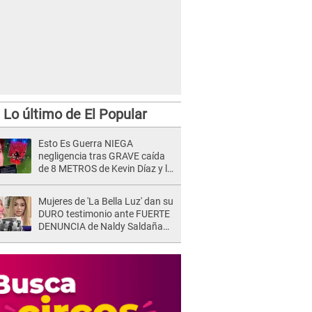
Lo último de El Popular
Esto Es Guerra NIEGA
negligencia tras GRAVE caída
de 8 METROS de Kevin Díaz y lo
SEÑALAN: "No adoptó la
postura correcta"
Mujeres de 'La Bella Luz' dan su
DURO testimonio ante FUERTE
DENUNCIA de Naldy Saldaña
contra director: "Cualquier
acusación de apañamiento..."