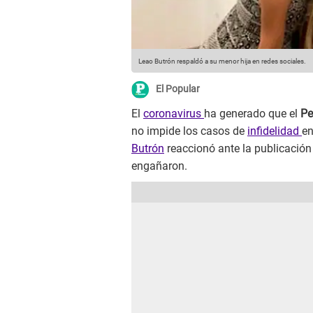
Leao Butrón respaldó a su menor hija en redes sociales.
El Popular
El
coronavirus
ha generado que el
Pe
no impide los casos de
infidelidad
en
Butrón
reaccionó ante la publicación
engañaron.