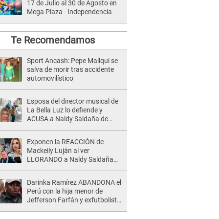
17 de Julio al 30 de Agosto en
Mega Plaza - Independencia
Te Recomendamos
Sport Ancash: Pepe Mallqui se
salva de morir tras accidente
automovilístico
Esposa del director musical de
La Bella Luz lo defiende y
ACUSA a Naldy Saldaña de
tener una relación con él y
otros integrantes
Exponen la REACCIÓN de
Mackeily Luján al ver
LLORANDO a Naldy Saldaña
tras AGRESIÓN de director de
'La Bella Luz': Esto hizo
Darinka Ramírez ABANDONA el
Perú con la hija menor de
Jefferson Farfán y exfutbolista
REACCIONA: "A ti que..."