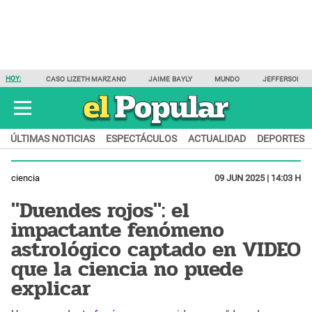
HOY:
CASO LIZETH MARZANO
JAIME BAYLY
MUNDO
JEFFERSON F
ÚLTIMAS NOTICIAS
ESPECTÁCULOS
ACTUALIDAD
DEPORTES
ciencia
09 JUN 2025 | 14:03 H
"Duendes rojos": el
impactante fenómeno
astrológico captado en VIDEO
que la ciencia no puede
explicar