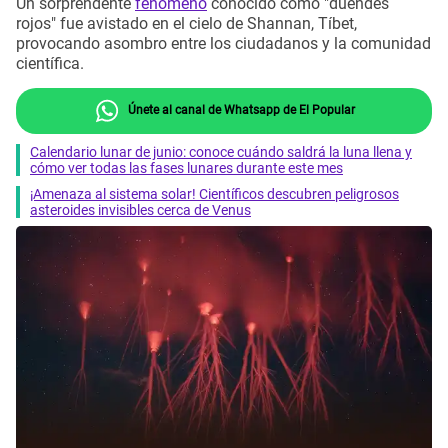
Un sorprendente
fenómeno
conocido como "duendes
rojos" fue avistado en el cielo de Shannan, Tíbet,
provocando asombro entre los ciudadanos y la comunidad
científica.
Únete al canal de Whatsapp de El Popular
Calendario lunar de junio: conoce cuándo saldrá la luna llena y
cómo ver todas las fases lunares durante este mes
¡Amenaza al sistema solar! Científicos descubren peligrosos
asteroides invisibles cerca de Venus