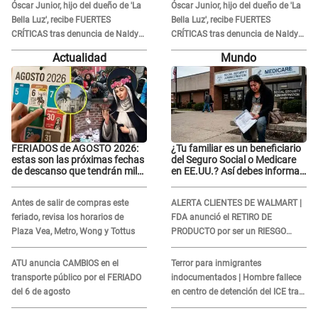
Óscar Junior, hijo del dueño de 'La
Óscar Junior, hijo del dueño de 'La
Bella Luz', recibe FUERTES
Bella Luz', recibe FUERTES
CRÍTICAS tras denuncia de Naldy
CRÍTICAS tras denuncia de Naldy
Saldaña contra su tío: "Cómplice"
Saldaña contra su tío: "Cómplice"
Actualidad
Mundo
FERIADOS de AGOSTO 2026:
¿Tu familiar es un beneficiario
estas son las próximas fechas
del Seguro Social o Medicare
de descanso que tendrán miles
en EE.UU.? Así debes informar
de peruanos
sobre su muerte para EVITAR
COBROS
Antes de salir de compras este
ALERTA CLIENTES DE WALMART |
feriado, revisa los horarios de
FDA anunció el RETIRO DE
Plaza Vea, Metro, Wong y Tottus
PRODUCTO por ser un RIESGO
MORTAL para consumidores: ¿Cuál
es?
ATU anuncia CAMBIOS en el
Terror para inmigrantes
transporte público por el FERIADO
indocumentados | Hombre fallece
del 6 de agosto
en centro de detención del ICE tras
sufrir una "emergencia médica"