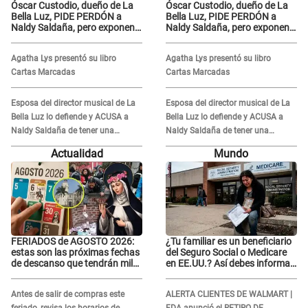
Óscar Custodio, dueño de La
Óscar Custodio, dueño de La
Bella Luz, PIDE PERDÓN a
Bella Luz, PIDE PERDÓN a
Naldy Saldaña, pero exponen
Naldy Saldaña, pero exponen
audio donde le reclama por
audio donde le reclama por
VIDEOS: "No hay necesidad de
VIDEOS: "No hay necesidad de
Agatha Lys presentó su libro
Agatha Lys presentó su libro
grabar"
grabar"
Cartas Marcadas
Cartas Marcadas
Esposa del director musical de La
Esposa del director musical de La
Bella Luz lo defiende y ACUSA a
Bella Luz lo defiende y ACUSA a
Naldy Saldaña de tener una
Naldy Saldaña de tener una
relación con él y otros integrantes
relación con él y otros integrantes
Actualidad
Mundo
FERIADOS de AGOSTO 2026:
¿Tu familiar es un beneficiario
estas son las próximas fechas
del Seguro Social o Medicare
de descanso que tendrán miles
en EE.UU.? Así debes informar
de peruanos
sobre su muerte para EVITAR
COBROS
Antes de salir de compras este
ALERTA CLIENTES DE WALMART |
feriado, revisa los horarios de
FDA anunció el RETIRO DE