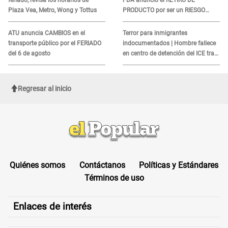
Plaza Vea, Metro, Wong y Tottus
PRODUCTO por ser un RIESGO
MORTAL para consumidores: ¿Cuál
es?
ATU anuncia CAMBIOS en el
Terror para inmigrantes
transporte público por el FERIADO
indocumentados | Hombre fallece
del 6 de agosto
en centro de detención del ICE tras
sufrir una "emergencia médica"
Regresar al inicio
Quiénes somos
Contáctanos
Políticas y Estándares
Términos de uso
Enlaces de interés