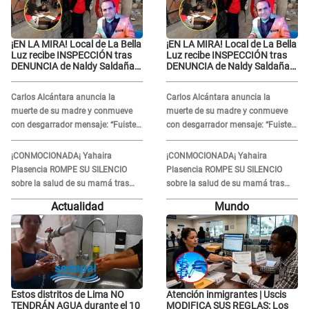
¡EN LA MIRA! Local de La Bella
¡EN LA MIRA! Local de La Bella
Luz recibe INSPECCIÓN tras
Luz recibe INSPECCIÓN tras
DENUNCIA de Naldy Saldaña
DENUNCIA de Naldy Saldaña
contra el exdirector César
contra el exdirector César
Sánchez
Sánchez
Carlos Alcántara anuncia la
Carlos Alcántara anuncia la
muerte de su madre y conmueve
muerte de su madre y conmueve
con desgarrador mensaje: “Fuiste
con desgarrador mensaje: “Fuiste
una gran mujer”
una gran mujer”
¡CONMOCIONADA¡ Yahaira
¡CONMOCIONADA¡ Yahaira
Plasencia ROMPE SU SILENCIO
Plasencia ROMPE SU SILENCIO
sobre la salud de su mamá tras
sobre la salud de su mamá tras
APARECER en centro oncológico:
APARECER en centro oncológico:
Actualidad
Mundo
“La oración tiene poder”
“La oración tiene poder”
Estos distritos de Lima NO
Atención inmigrantes | Uscis
TENDRÁN AGUA durante el 10
MODIFICA SUS REGLAS: Los