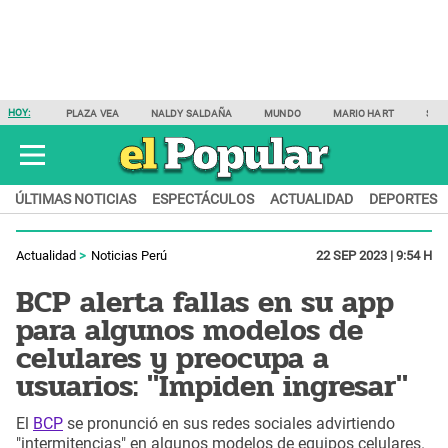
HOY:
PLAZA VEA
NALDY SALDAÑA
MUNDO
MARIO HART
SAM
ÚLTIMAS NOTICIAS
ESPECTÁCULOS
ACTUALIDAD
DEPORTES
Actualidad
Noticias Perú
22 SEP 2023 | 9:54 H
BCP alerta fallas en su app
para algunos modelos de
celulares y preocupa a
usuarios: "Impiden ingresar"
El
BCP
se pronunció en sus redes sociales advirtiendo
"intermitencias" en algunos modelos de equipos celulares.