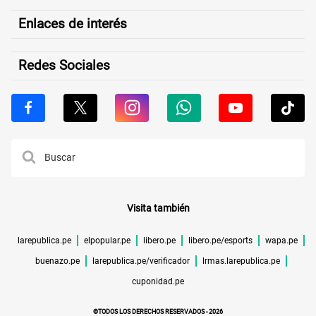
Enlaces de interés
Redes Sociales
Visita también
larepublica.pe
elpopular.pe
libero.pe
libero.pe/esports
wapa.pe
buenazo.pe
larepublica.pe/verificador
lrmas.larepublica.pe
cuponidad.pe
©TODOS LOS DERECHOS RESERVADOS -
2026