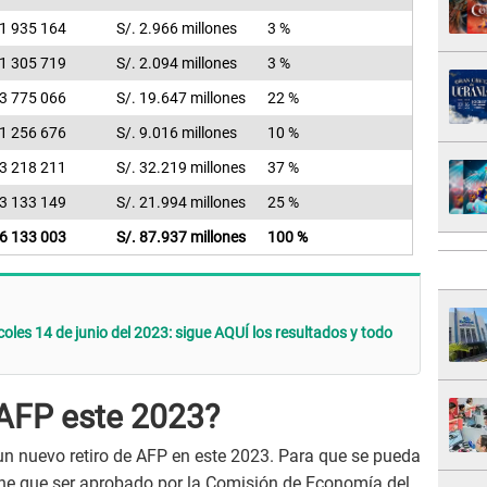
1 935 164
S/. 2.966 millones
3 %
1 305 719
S/. 2.094 millones
3 %
3 775 066
S/. 19.647 millones
22 %
1 256 676
S/. 9.016 millones
10 %
3 218 211
S/. 32.219 millones
37 %
3 133 149
S/. 21.994 millones
25 %
6 133 003
S/. 87.937 millones
100 %
oles 14 de junio del 2023: sigue AQUÍ los resultados y todo
a AFP este 2023?
un nuevo retiro de AFP en este 2023. Para que se pueda
tiene que ser aprobado por la Comisión de Economía del