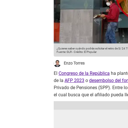
¿Quieres saber cuándo podrás solicitar el retiro de S/ 24 
Fuente: GLR
-
Crédito: El Popular
Enzo Torres
El
Congreso de la República
ha plante
de la
AFP 2023
o
desembolso del fo
Privado de Pensiones (SPP). Entre lo
el cual busca que el afiliado pueda ll