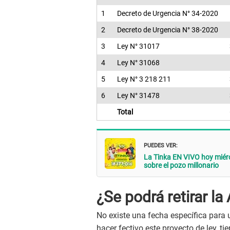
1
Decreto de Urgencia N° 34-2020
2
Decreto de Urgencia N° 38-2020
3
Ley N° 31017
4
Ley N° 31068
5
Ley N° 3 218 211
6
Ley N° 31478
Total
PUEDES VER:
La Tinka EN VIVO hoy miérc
sobre el pozo millonario
¿Se podrá retirar l
No existe una fecha específica para 
hacer fectivo este proyecto de ley, 