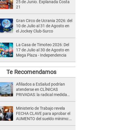
25 de Junio. Explanada Costa
21
Gran Circo de Ucrania 2026: del
10 de Julio al 31 de Agosto en
el Jockey Club-Surco
La Casa de Timoteo 2026: Del
17 de Julio al 30 de Agosto en
Mega Plaza - Independencia
Te Recomendamos
Afiliados a EsSalud podrían
atenderse en CLÍNICAS
PRIVADAS: la radical medida
que alista el gobierno de Keiko
Fujimori
Ministerio de Trabajo revela
FECHA CLAVE para aprobar el
AUMENTO del sueldo mínimo:
"Tenemos que activar..."