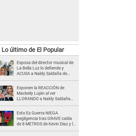
Lo último de El Popular
Esposa del director musical de
La Bella Luz lo defiende y
ACUSA a Naldy Saldaña de
tener una relación con él y
otros integrantes
Exponen la REACCIÓN de
Mackeily Luján al ver
LLORANDO a Naldy Saldaña
tras AGRESIÓN de director de
'La Bella Luz': Esto hizo
Esto Es Guerra NIEGA
negligencia tras GRAVE caída
de 8 METROS de Kevin Díaz y lo
SEÑALAN: "No adoptó la
postura correcta"