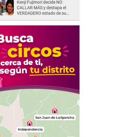
Kenji Fujimori decide NO
CALLAR MÁS y destapa el
VERDADERO estado de su
relación familiar con Keiko
Fujimori: "Mi familia es Érika, mi
suegra..."