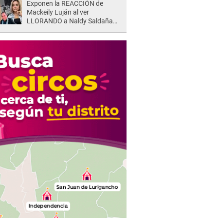
Exponen la REACCIÓN de
Mackeily Luján al ver
LLORANDO a Naldy Saldaña
tras AGRESIÓN de director de
'La Bella Luz': Esto hizo