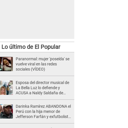
Lo último de El Popular
Paranormal: mujer 'poseída' se
vuelve viral en las redes
sociales (VÍDEO)
Esposa del director musical de
La Bella Luz lo defiende y
ACUSA a Naldy Saldaña de
tener una relación con él y
otros integrantes
Darinka Ramírez ABANDONA el
Perú con la hija menor de
Jefferson Farfán y exfutbolista
REACCIONA: "A ti que..."