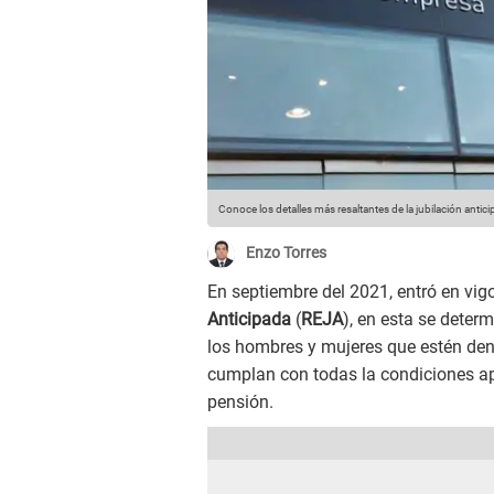
Conoce los detalles más resaltantes de la jubilación antici
Enzo Torres
En septiembre del 2021, entró en vig
Anticipada
(
REJA
), en esta se deter
los hombres y mujeres que estén den
cumplan con todas la condiciones a
pensión.