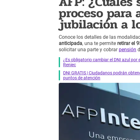
AFP: ¿Cuáles s
proceso para 
jubilación a 
Conoce los detalles de las modalida
anticipada
, una te permite
retirar el
solicitar una parte y cobrar
pensión
d
¿Es obligatorio cambiar el DNI azul por 
Reniec
DNI GRATIS | Ciudadanos podrán obtener
puntos de atención