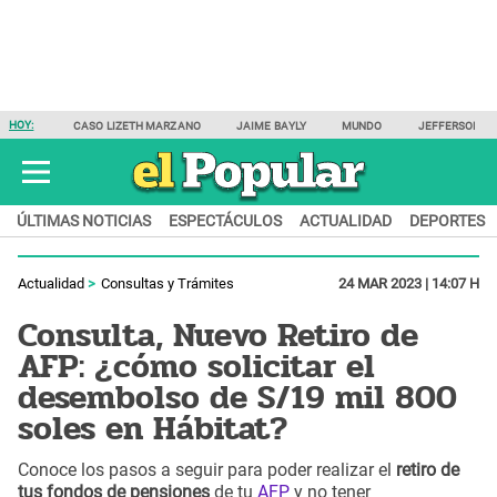
HOY:
CASO LIZETH MARZANO
JAIME BAYLY
MUNDO
JEFFERSON F
ÚLTIMAS NOTICIAS
ESPECTÁCULOS
ACTUALIDAD
DEPORTES
Actualidad
Consultas y Trámites
24 MAR 2023 | 14:07 H
Consulta, Nuevo Retiro de
AFP: ¿cómo solicitar el
desembolso de S/19 mil 800
soles en Hábitat?
Conoce los pasos a seguir para poder realizar el
retiro de
tus fondos de pensiones
de tu
AFP
y no tener