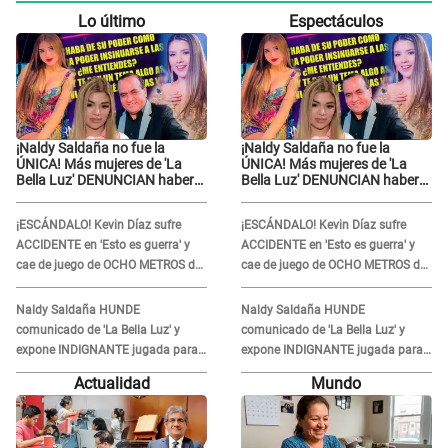
Lo último
Espectáculos
¡Naldy Saldaña no fue la
¡Naldy Saldaña no fue la
ÚNICA! Más mujeres de 'La
ÚNICA! Más mujeres de 'La
Bella Luz' DENUNCIAN haber
Bella Luz' DENUNCIAN haber
sufrido acoso por parte de
sufrido acoso por parte de
director
director
¡ESCÁNDALO! Kevin Díaz sufre
¡ESCÁNDALO! Kevin Díaz sufre
ACCIDENTE en 'Esto es guerra' y
ACCIDENTE en 'Esto es guerra' y
cae de juego de OCHO METROS de
cae de juego de OCHO METROS de
altura: "La colchoneta se rompe..."
altura: "La colchoneta se rompe..."
Naldy Saldaña HUNDE
Naldy Saldaña HUNDE
comunicado de 'La Bella Luz' y
comunicado de 'La Bella Luz' y
expone INDIGNANTE jugada para
expone INDIGNANTE jugada para
DEFENDER a director: "Que he
DEFENDER a director: "Que he
Actualidad
Mundo
tenido algo..."
tenido algo..."