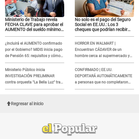
Ministerio de Trabajo revela
No solo es el pago del Seguro
FECHA CLAVE para aprobar el
Social en EE.UU.: Los 3
AUMENTO del sueldo mínimo:
cheques que podrían recibir
"Tenemos que activar..."
millones de personas en
agosto
¿Incluirá el AUMENTO confirmado
HORROR EN WALMART |
por el Gobierno? MIDIS inicia pago
Encuentran CÁDAVER de un
de Pensión 65: requisitos y cómo
hombre cerca al supermercado y
obtener el beneficio economico
esto reveló la autopsia que le
realizaron
Ministerio Público inicia
CONFIRMADO | EE.UU.
INVESTIGACIÓN PRELIMINAR
DEPORTARÁ AUTOMÁTICAMENTE
contra orquesta "La Bella Luz" tras
a personas que no completaron
DENUNCIA de Naldy Saldaña
este formulario clave
Regresar al inicio