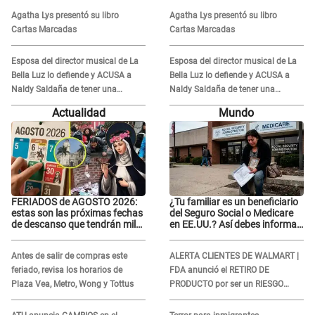
VIDEOS: "No hay necesidad de
VIDEOS: "No hay necesidad de
Agatha Lys presentó su libro
Agatha Lys presentó su libro
grabar"
grabar"
Cartas Marcadas
Cartas Marcadas
Esposa del director musical de La
Esposa del director musical de La
Bella Luz lo defiende y ACUSA a
Bella Luz lo defiende y ACUSA a
Naldy Saldaña de tener una
Naldy Saldaña de tener una
relación con él y otros integrantes
relación con él y otros integrantes
Actualidad
Mundo
FERIADOS de AGOSTO 2026:
¿Tu familiar es un beneficiario
estas son las próximas fechas
del Seguro Social o Medicare
de descanso que tendrán miles
en EE.UU.? Así debes informar
de peruanos
sobre su muerte para EVITAR
COBROS
Antes de salir de compras este
ALERTA CLIENTES DE WALMART |
feriado, revisa los horarios de
FDA anunció el RETIRO DE
Plaza Vea, Metro, Wong y Tottus
PRODUCTO por ser un RIESGO
MORTAL para consumidores: ¿Cuál
es?