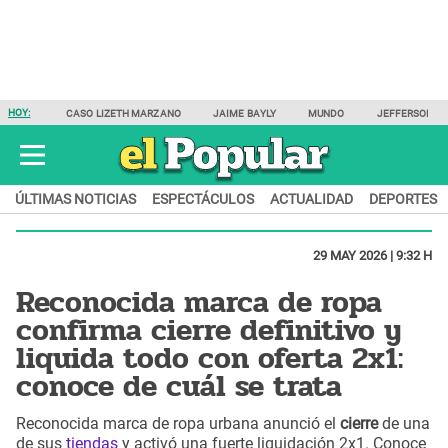
HOY:
CASO LIZETH MARZANO
JAIME BAYLY
MUNDO
JEFFERSON F
ÚLTIMAS NOTICIAS
ESPECTÁCULOS
ACTUALIDAD
DEPORTES
29 MAY 2026 | 9:32 H
Reconocida marca de ropa
confirma cierre definitivo y
liquida todo con oferta 2x1:
conoce de cuál se trata
Reconocida marca de ropa urbana anunció el
cierre
de una
de sus
tiendas
y activó una fuerte liquidación 2x1. Conoce