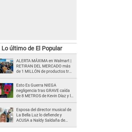
Lo último de El Popular
ALERTA MÁXIMA en Walmart |
RETIRAN DEL MERCADO más
de 1 MILLÓN de productos tras
causar HERIDAS GRAVES en
usuarios
Esto Es Guerra NIEGA
negligencia tras GRAVE caída
de 8 METROS de Kevin Díaz y lo
SEÑALAN: "No adoptó la
postura correcta"
Esposa del director musical de
La Bella Luz lo defiende y
ACUSA a Naldy Saldaña de
tener una relación con él y
otros integrantes