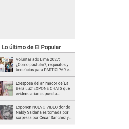
Lo último de El Popular
Voluntariado Lima 2027:
¿Cómo postular?, requisitos y
beneficios para PARTICIPAR en
los Juegos Panamericanos
Exesposa del animador de 'La
Bella Luz' EXPONE CHATS que
evidenciarían supuesto
romance clandestino con Naldy
Saldaña, pese a tener pareja
Exponen NUEVO VIDEO donde
Naldy Saldaña es tomada por
sorpresa por César Sánchez y
ella evidencia su REACCIÓN: Le
agarró la mano