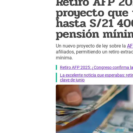
Retiro AFP 202
proyecto que t
hasta S/21 40
pensión míni
Un nuevo proyecto de ley sobre la
A
afiliados, permitiendo un retiro ext
mínima.
Retiro AFP 2025: ¿Congreso confirma la 
La excelente noticia que esperabas: ret
clave de junio