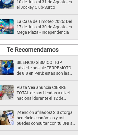
10 de Julio al 31 de Agosto en
el Jockey Club-Surco
La Casa de Timoteo 2026: Del
17 de Julio al 30 de Agosto en
Mega Plaza - Independencia
Te Recomendamos
SILENCIO SÍSMICO | IGP
advierte posible TERREMOTO
de 8.8 en Perú: estas son las
zonas más expuestas
Plaza Vea anuncia CIERRE
TOTAL de sus tiendas a nivel
nacional durante el 12 de
agosto por este MOTIVO
¡Atención afiliados! SIS otorga
beneficio económico y así
puedes consultar con tu DNI si
te corresponde