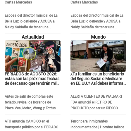
Cartas Marcadas
Cartas Marcadas
Esposa del director musical de La
Esposa del director musical de La
Bella Luz lo defiende y ACUSA a
Bella Luz lo defiende y ACUSA a
Naldy Saldaña de tener una
Naldy Saldaña de tener una
relación con él y otros integrantes
relación con él y otros integrantes
Actualidad
Mundo
FERIADOS de AGOSTO 2026:
¿Tu familiar es un beneficiario
estas son las próximas fechas
del Seguro Social o Medicare
de descanso que tendrán miles
en EE.UU.? Así debes informar
de peruanos
sobre su muerte para EVITAR
COBROS
Antes de salir de compras este
ALERTA CLIENTES DE WALMART |
feriado, revisa los horarios de
FDA anunció el RETIRO DE
Plaza Vea, Metro, Wong y Tottus
PRODUCTO por ser un RIESGO
MORTAL para consumidores: ¿Cuál
es?
ATU anuncia CAMBIOS en el
Terror para inmigrantes
transporte público por el FERIADO
indocumentados | Hombre fallece