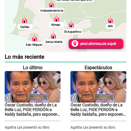
Lo más reciente
Lo último
Espectáculos
Óscar Custodio, dueño de La
Óscar Custodio, dueño de La
Bella Luz, PIDE PERDÓN a
Bella Luz, PIDE PERDÓN a
Naldy Saldaña, pero exponen
Naldy Saldaña, pero exponen
audio donde le reclama por
audio donde le reclama por
VIDEOS: "No hay necesidad de
VIDEOS: "No hay necesidad de
Agatha Lys presentó su libro
Agatha Lys presentó su libro
grabar"
grabar"