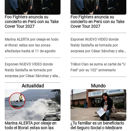
Foo Fighters anuncia su
Foo Fighters anuncia su
concierto en Perú con su Take
concierto en Perú con su Take
Cover Tour 2027
Cover Tour 2027
Marina ALERTA por oleaje en todo
Exponen NUEVO VIDEO donde
el litoral: estas son las zonas
Naldy Saldaña es tomada por
afectadas hasta el 11 de agosto
sorpresa por César Sánchez y ella
evidencia su REACCIÓN: Le agarró
la mano
Exponen NUEVO VIDEO donde
Trébol Clan se suma al cartel de "U
Naldy Saldaña es tomada por
Fest" por su 102° aniversario
sorpresa por César Sánchez y ella
evidencia su REACCIÓN: Le agarró
Actualidad
Mundo
la mano
Marina ALERTA por oleaje en
¿Tu familiar es un beneficiario
todo el litoral: estas son las
del Seguro Social o Medicare