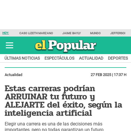
HOY:
CASO LIZETH MARZANO
JAIME BAYLY
MUNDO
JEFFERSON F
ÚLTIMAS NOTICIAS
ESPECTÁCULOS
ACTUALIDAD
DEPORTES
Actualidad
27 FEB 2025 | 17:37 H
Estas carreras podrían
ARRUINAR tu futuro y
ALEJARTE del éxito, según la
inteligencia artificial
Elegir una carrera es una de las decisiones más
importantes, pero no todas garantizan un futuro