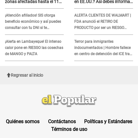
zonas afectadas hasta el 11
en EE.UU.? Así debes informar
de agosto
sobre su muerte para EVITAR
COBROS
¡Atención afiliados! SIS otorga
ALERTA CLIENTES DE WALMART |
beneficio económico y así puedes
FDA anunció el RETIRO DE
consultar con tu DNI si te
PRODUCTO por ser un RIESGO
corresponde
MORTAL para consumidores: ¿Cuál
es?
¡Alerta en Lambayeque! El intenso
Terror para inmigrantes
calor pone en RIESGO las cosechas
indocumentados | Hombre fallece
de MANGO y PALTA
en centro de detención del ICE tras
sufrir una "emergencia médica"
Regresar al inicio
Quiénes somos
Contáctanos
Políticas y Estándares
Términos de uso