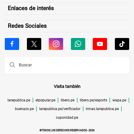
Enlaces de interés
Redes Sociales
Visita también
larepublica.pe
elpopular.pe
libero.pe
libero.pe/esports
wapa.pe
buenazo.pe
larepublica.pe/verificador
lrmas.larepublica.pe
cuponidad.pe
©TODOS LOS DERECHOS RESERVADOS -
2026