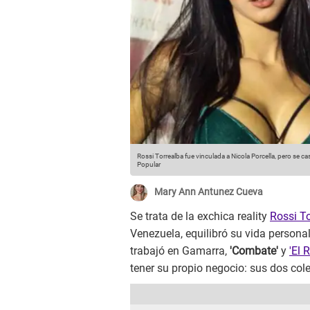
Rossi Torrealba fue vinculada a Nicola Porcella, pero se c
Popular
Mary Ann Antunez Cueva
Se trata de la exchica reality
Rossi T
Venezuela, equilibró su vida personal
trabajó en Gamarra,
'Combate'
y
'El 
tener su propio negocio: sus dos cole