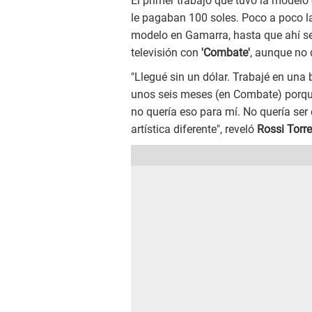
El primer trabajo que tuvo la modelo
le pagaban 100 soles. Poco a poco l
modelo en Gamarra, hasta que ahí se
televisión con
'Combate'
, aunque no
"Llegué sin un dólar. Trabajé en una 
unos seis meses (en Combate) porque 
no quería eso para mí. No quería se
artística diferente", reveló
Rossi Torr