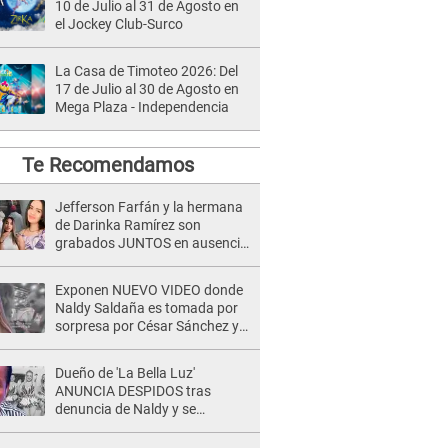
10 de Julio al 31 de Agosto en
el Jockey Club-Surco
La Casa de Timoteo 2026: Del
17 de Julio al 30 de Agosto en
Mega Plaza - Independencia
Te Recomendamos
Jefferson Farfán y la hermana
de Darinka Ramírez son
grabados JUNTOS en ausencia
de Xiomy Kanashiro: "Siempre
va acompañada..."
Exponen NUEVO VIDEO donde
Naldy Saldaña es tomada por
sorpresa por César Sánchez y
ella evidencia su REACCIÓN: Le
agarró la mano
Dueño de 'La Bella Luz'
ANUNCIA DESPIDOS tras
denuncia de Naldy y se
pronuncia sobre cantantes:
"Mis chicas están siendo