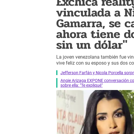
Exchica reali
vinculada a Ni
Gamarra, se c
ahora tiene d
sin un dólar"
La joven venezolana también fue vi
vive feliz con su esposo y sus dos co
Jefferson Farfán y Nicola Porcella sor
Angie Arizaga EXPONE conversación con
sobre ella: "Te expliqué"