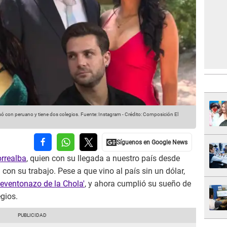
asó con peruano y tiene dos colegios.
Fuente: Instagram
-
Crédito: Composición El
orrealba
, quien con su llegada a nuestro país desde
 con su trabajo. Pese a que vino al país sin un dólar,
Reventonazo de la Chola'
, y ahora cumplió su sueño de
gios.