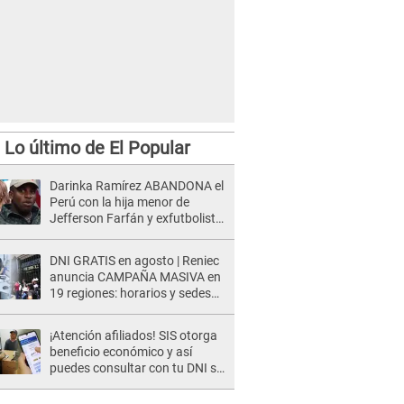
Lo último de El Popular
Darinka Ramírez ABANDONA el
Perú con la hija menor de
Jefferson Farfán y exfutbolista
REACCIONA: "A ti que..."
DNI GRATIS en agosto | Reniec
anuncia CAMPAÑA MASIVA en
19 regiones: horarios y sedes
oficiales
¡Atención afiliados! SIS otorga
beneficio económico y así
puedes consultar con tu DNI si
te corresponde