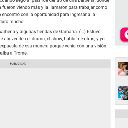
 cuando llegó al país fue dentro de una barbería, donde
a fueron viendo más y la llamaron para trabajar como
 encontró con la oportunidad para ingresar a la
 duró mucho.
barbería y algunas tiendas de Gamarra. (...) Estuve
ahí venden el drama, el show, hablar de otros, y yo
r expuesta de esa manera porque venía con una visión
ealba
a Trome.