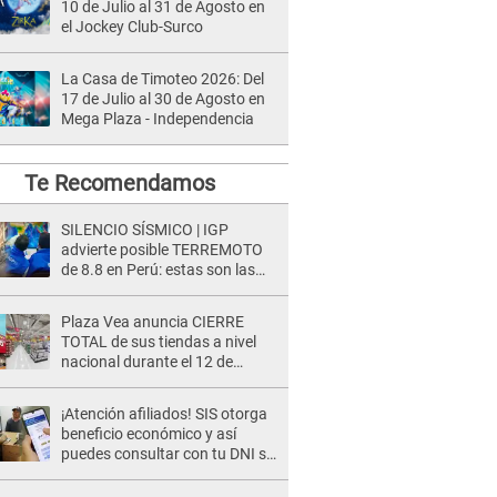
10 de Julio al 31 de Agosto en
el Jockey Club-Surco
La Casa de Timoteo 2026: Del
17 de Julio al 30 de Agosto en
Mega Plaza - Independencia
Te Recomendamos
SILENCIO SÍSMICO | IGP
advierte posible TERREMOTO
de 8.8 en Perú: estas son las
zonas más expuestas
Plaza Vea anuncia CIERRE
TOTAL de sus tiendas a nivel
nacional durante el 12 de
agosto por este MOTIVO
¡Atención afiliados! SIS otorga
beneficio económico y así
puedes consultar con tu DNI si
te corresponde