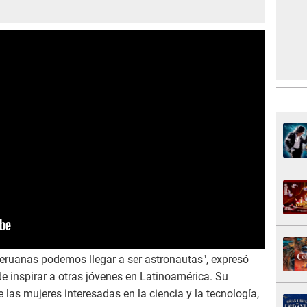
peruanas podemos llegar a ser astronautas", expresó
 inspirar a otras jóvenes en Latinoamérica. Su
las mujeres interesadas en la ciencia y la tecnología,