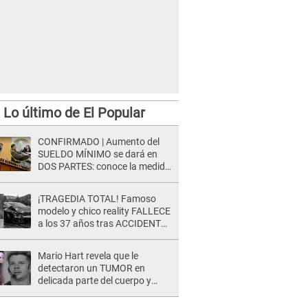
Lo último de El Popular
CONFIRMADO | Aumento del
SUELDO MÍNIMO se dará en
DOS PARTES: conoce la medida
oficial del Ministerio de
Economía
¡TRAGEDIA TOTAL! Famoso
modelo y chico reality FALLECE
a los 37 años tras ACCIDENTE
durante la grabación de un
comercial
Mario Hart revela que le
detectaron un TUMOR en
delicada parte del cuerpo y
expone diagnóstico: "Dolores
muy fuertes..."