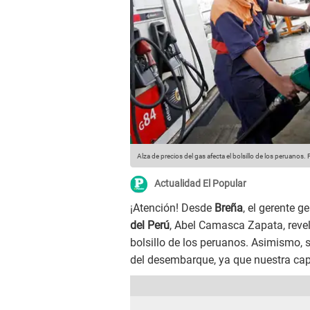
Alza de precios del gas afecta el bolsillo de los peruanos.
F
Actualidad El Popular
¡Atención! Desde
Breña
, el gerente g
del Perú
, Abel Camasca Zapata, reve
bolsillo de los peruanos. Asimismo, 
del desembarque, ya que nuestra capit