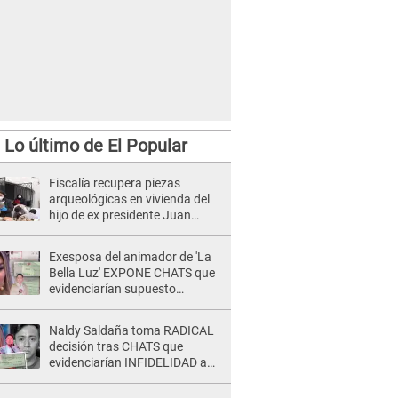
Lo último de El Popular
Fiscalía recupera piezas
arqueológicas en vivienda del
hijo de ex presidente Juan
Velasco Alvarado
Exesposa del animador de 'La
Bella Luz' EXPONE CHATS que
evidenciarían supuesto
romance clandestino con Naldy
Saldaña, pese a tener pareja
Naldy Saldaña toma RADICAL
decisión tras CHATS que
evidenciarían INFIDELIDAD a
su novio con animador de 'La
Bella Luz': "Un día..."