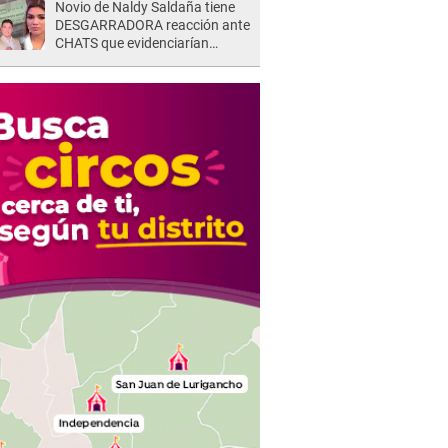
Novio de Naldy Saldaña tiene
DESGARRADORA reacción ante
CHATS que evidenciarían
INFIDELIDAD con animador de
'La Bella Luz': "Se puso..."