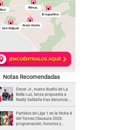
Notas Recomendadas
Óscar Jr., nuevo dueño de La
Bella Luz, lanza propuesta a
Naldy Saldaña tras denuncia:
“Va a haber otro tipo de ley”
Partidos de Liga 1 en la fecha 4
del Torneo Clausura 2026:
programación, horarios y
dónde ver