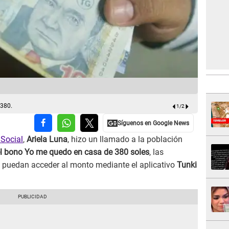
Tunky Inter
 380.
1
/
2
 Social
,
Ariela Luna
, hizo un llamado a la población
l bono Yo me quedo en casa de 380 soles
, las
ú puedan acceder al monto mediante el aplicativo
Tunki