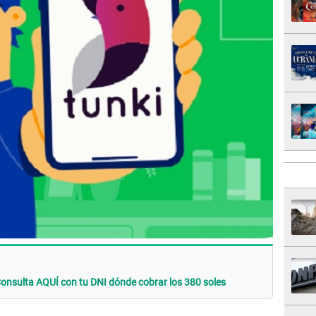
ulta AQUÍ con tu DNI dónde cobrar los 380 soles