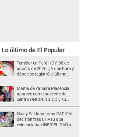
Lo último de El Popular
bank, aplicativo para cobrar Bono 380.
Temblor en Perú HOY, 08 de
agosto de 2026: ¿A qué hora y
dónde se registró el último
sismo, según IGP?
Mamá de Yahaira Plasencia
aparece como paciente de
centro ONCOLÓGICO y su
hermano lanza DESGARRADOR
mensaje: "Hoy fue la última..."
Naldy Saldaña toma RADICAL
decisión tras CHATS que
evidenciarían INFIDELIDAD a
su novio con animador de 'La
Bella Luz': "Un día..."