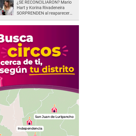
¿SE RECONCILIARON? Mario
Hart y Korina Rivadeneira
SORPRENDEN al reaparecer
juntos tras su DOLOROSA
separación: “Que siempre...”