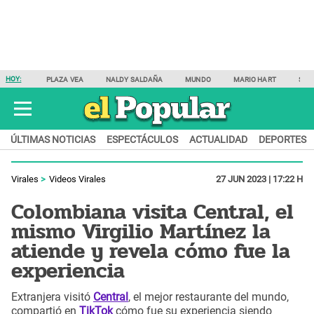
HOY:
PLAZA VEA
NALDY SALDAÑA
MUNDO
MARIO HART
SAM
ÚLTIMAS NOTICIAS
ESPECTÁCULOS
ACTUALIDAD
DEPORTES
Virales
Videos Virales
27 JUN 2023 | 17:22 H
Colombiana visita Central, el
mismo Virgilio Martínez la
atiende y revela cómo fue la
experiencia
Extranjera visitó
Central
, el mejor restaurante del mundo,
compartió en
TikTok
cómo fue su experiencia siendo