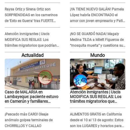
Raysa Ortiz y Sirena Ortiz son
¡YA TIENE NUEVO GALÁN! Pamela
SORPRENDIDAS en los camerinos
López habría ENCONTRADO el
de ‘Esto es Guerra’ tras FUERTE
amor con joven empresario y Pati
ENFRENTAMIENTO con Gabriel
Lorena la ECHA en VIVO
Moisés: “Gracias”
Atención inmigrantes | Uscis
¡NO SE GUARDÓ NADA! Magaly
MODIFICA SUS REGLAS: Los
Medina TILDA a Milett Figueroa de
trámites migratorios que podrían
“mosquita muerta” y cuestiona su
necesitar tu prueba de ADN
RECONCILIACIÓN con Marcelo
Actualidad
Mundo
Tinelli en TV argentina
Caso de MALARIA en
Atención inmigrantes | Uscis
Lambayeque: paciente estuvo
MODIFICA SUS REGLAS: Los
en Camerún y familiares
trámites migratorios que
denuncian demora en
podrían necesitar tu prueba de
tratamiento
ADN
¡Pescado más CARO! Oleaje
ALIMENTOS GRATIS en California
anómalo golpea terminales de
desde el 10 al 13 de agosto: Estos
CHORRILLOS Y CALLAO
son los LUGARES y horarios para