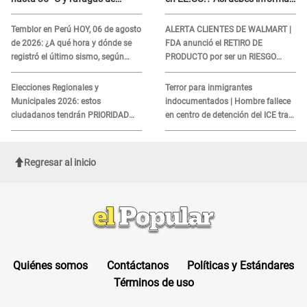
viento en 6 regiones del país
sobre su muerte para EVITAR
COBROS
Temblor en Perú HOY, 06 de agosto
ALERTA CLIENTES DE WALMART |
de 2026: ¿A qué hora y dónde se
FDA anunció el RETIRO DE
registró el último sismo, según
PRODUCTO por ser un RIESGO
IGP?
MORTAL para consumidores: ¿Cuál
es?
Elecciones Regionales y
Terror para inmigrantes
Municipales 2026: estos
indocumentados | Hombre fallece
ciudadanos tendrán PRIORIDAD
en centro de detención del ICE tras
para votar el 4 de octubre
sufrir una "emergencia médica"
Regresar al inicio
Quiénes somos
Contáctanos
Políticas y Estándares
Términos de uso