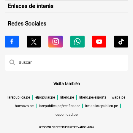
Enlaces de interés
Redes Sociales
Visita también
larepublica.pe
elpopular.pe
libero.pe
libero.pe/esports
wapa.pe
buenazo.pe
larepublica.pe/verificador
lrmas.larepublica.pe
cuponidad.pe
©TODOS LOS DERECHOS RESERVADOS -
2026