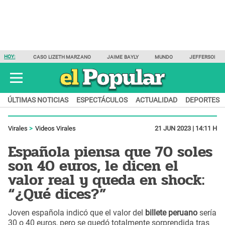
HOY:
CASO LIZETH MARZANO
JAIME BAYLY
MUNDO
JEFFERSON F
ÚLTIMAS NOTICIAS
ESPECTÁCULOS
ACTUALIDAD
DEPORTES
Virales
Videos Virales
21 JUN 2023 | 14:11 H
Española piensa que 70 soles
son 40 euros, le dicen el
valor real y queda en shock:
“¿Qué dices?”
Joven española indicó que el valor del
billete peruano
sería
30 o 40 euros, pero se quedó totalmente sorprendida tras