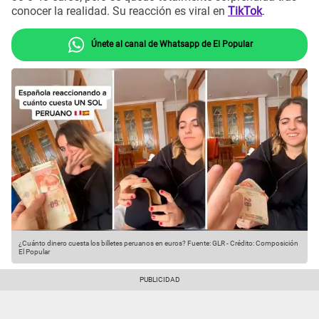
conocer la realidad. Su reacción es viral en
TikTok
.
Únete al canal de Whatsapp de El Popular
¿Cuánto dinero cuesta los billetes peruanos en euros?
Fuente: GLR
-
Crédito: Composición
El Popular