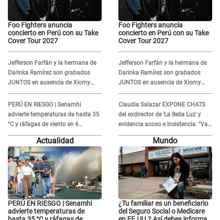
Foo Fighters anuncia
Foo Fighters anuncia
concierto en Perú con su Take
concierto en Perú con su Take
Cover Tour 2027
Cover Tour 2027
Jefferson Farfán y la hermana de
Jefferson Farfán y la hermana de
Darinka Ramírez son grabados
Darinka Ramírez son grabados
JUNTOS en ausencia de Xiomy
JUNTOS en ausencia de Xiomy
Kanashiro: "Siempre va
Kanashiro: "Siempre va
acompañada..."
acompañada..."
PERÚ EN RIESGO | Senamhi
Claudia Salazar EXPONE CHATS
advierte temperaturas de hasta 35
del exdirector de 'La Bella Luz' y
°C y ráfagas de viento en 6
evidencia acoso e insistencia: "Vas
regiones del país
a estar conmigo, no pasa nada"
Actualidad
Mundo
PERÚ EN RIESGO | Senamhi
¿Tu familiar es un beneficiario
advierte temperaturas de
del Seguro Social o Medicare
hasta 35 °C y ráfagas de
en EE.UU.? Así debes informar