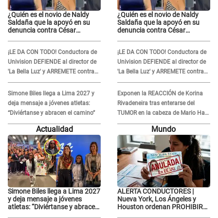
¿Quién es el novio de Naldy
¿Quién es el novio de Naldy
Saldaña que la apoyó en su
Saldaña que la apoyó en su
denuncia contra César
denuncia contra César
Sánchez y confrontó al dueño
Sánchez y confrontó al dueño
de 'La Bella Luz'?
de 'La Bella Luz'?
¡LE DA CON TODO! Conductora de
¡LE DA CON TODO! Conductora de
Univision DEFIENDE al director de
Univision DEFIENDE al director de
'La Bella Luz' y ARREMETE contra
'La Bella Luz' y ARREMETE contra
Naldy Saldaña: “Muchas
Naldy Saldaña: “Muchas
amantes...”
amantes...”
Simone Biles llega a Lima 2027 y
Exponen la REACCIÓN de Korina
deja mensaje a jóvenes atletas:
Rivadeneira tras enterarse del
“Diviértanse y abracen el camino”
TUMOR en la cabeza de Mario Hart:
"Ella estaba muy..."
Actualidad
Mundo
Simone Biles llega a Lima 2027
ALERTA CONDUCTORES |
y deja mensaje a jóvenes
Nueva York, Los Ángeles y
atletas: “Diviértanse y abracen
Houston ordenan PROHIBIR
el camino”
LICENCIAS a quienes no