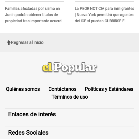
quienes no presenten ESTE
DOCUMENTO
Familias afectadas por sismo en
La PEOR NOTICIA para inmigrantes
Junín podrán obtener títulos de
| Nueva York permitirá que agentes
propiedad tras importante acuerdo
del ICE si puedan CUBRIRSE EL
de Cofopri
ROSTRO
Regresar al inicio
Quiénes somos
Contáctanos
Políticas y Estándares
Términos de uso
Enlaces de interés
Redes Sociales