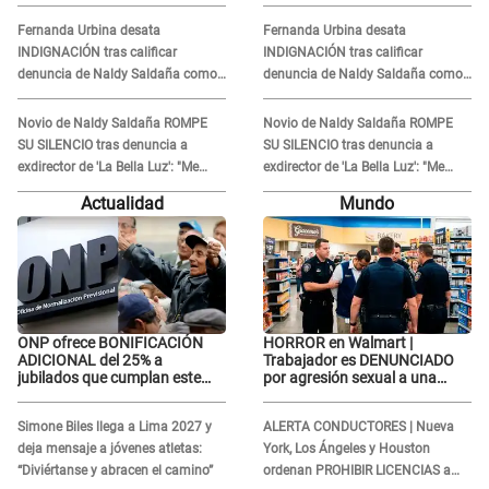
error no vamos a pagar todos"
error no vamos a pagar todos"
Fernanda Urbina desata
Fernanda Urbina desata
INDIGNACIÓN tras calificar
INDIGNACIÓN tras calificar
denuncia de Naldy Saldaña como
denuncia de Naldy Saldaña como
'acto bochornoso': "No es justo
'acto bochornoso': "No es justo
atacar a otra mujer"
atacar a otra mujer"
Novio de Naldy Saldaña ROMPE
Novio de Naldy Saldaña ROMPE
SU SILENCIO tras denuncia a
SU SILENCIO tras denuncia a
exdirector de 'La Bella Luz': "Me
exdirector de 'La Bella Luz': "Me
basta con que ella esté bien"
basta con que ella esté bien"
Actualidad
Mundo
ONP ofrece BONIFICACIÓN
HORROR en Walmart |
ADICIONAL del 25% a
Trabajador es DENUNCIADO
jubilados que cumplan este
por agresión sexual a una
REQUISITO: revisa si accedes
cliente y su respuesta
aquí
INDIGNÓ A TODOS
Simone Biles llega a Lima 2027 y
ALERTA CONDUCTORES | Nueva
deja mensaje a jóvenes atletas:
York, Los Ángeles y Houston
“Diviértanse y abracen el camino”
ordenan PROHIBIR LICENCIAS a