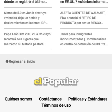
dónde se registró el último
en EE.UU.? Así debes informar
sismo, según IGP?
sobre su muerte para EVITAR
COBROS
Sismo de 5.0 en Junín destruye
ALERTA CLIENTES DE WALMART |
viviendas, deja un herido y
FDA anunció el RETIRO DE
deslizamientos en laderas: IGP
PRODUCTO por ser un RIESGO
alerta sobre posibles réplicas
MORTAL para consumidores: ¿Cuál
es?
Papa León XIV VUELVE a Chiclayo:
Terror para inmigrantes
recorrerá seis lugares que
indocumentados | Hombre fallece
marcaron su historia pastoral
en centro de detención del ICE tras
sufrir una "emergencia médica"
Regresar al inicio
Quiénes somos
Contáctanos
Políticas y Estándares
Términos de uso