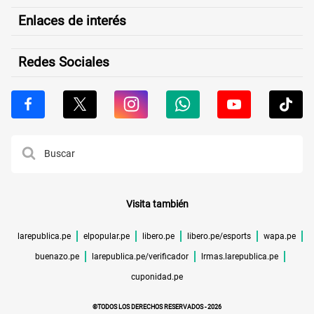
Enlaces de interés
Redes Sociales
Visita también
larepublica.pe
elpopular.pe
libero.pe
libero.pe/esports
wapa.pe
buenazo.pe
larepublica.pe/verificador
lrmas.larepublica.pe
cuponidad.pe
©TODOS LOS DERECHOS RESERVADOS -
2026