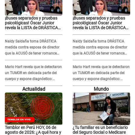
¡Buses separados y pruebas
¡Buses separados y pruebas
psicológicas! Óscar Junior
psicológicas! Óscar Junior
revela la LISTA de DRÁSTICAS
revela la LISTA de DRÁSTICAS
medidas para prevenir acoso
medidas para prevenir acoso
en 'La Bella Luz' tras caso
en 'La Bella Luz' tras caso
Naldy Saldaña toma DRÁSTICA
Naldy Saldaña toma DRÁSTICA
Naldy Saldaña
Naldy Saldaña
medida contra esposa de director
medida contra esposa de director
que la ACUSÓ de tener romance
que la ACUSÓ de tener romance
con él: "Muy triste..."
con él: "Muy triste..."
Mario Hart revela que le detectaron
Mario Hart revela que le detectaron
un TUMOR en delicada parte del
un TUMOR en delicada parte del
cuerpo y expone diagnóstico:
cuerpo y expone diagnóstico:
"Dolores muy fuertes..."
"Dolores muy fuertes..."
Actualidad
Mundo
Temblor en Perú HOY, 06 de
¿Tu familiar es un beneficiario
agosto de 2026: ¿A qué hora y
del Seguro Social o Medicare