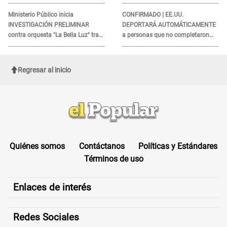
obtener el beneficio economico
esto reveló la autopsia que le
realizaron
Ministerio Público inicia
CONFIRMADO | EE.UU.
INVESTIGACIÓN PRELIMINAR
DEPORTARÁ AUTOMÁTICAMENTE
contra orquesta "La Bella Luz" tras
a personas que no completaron
DENUNCIA de Naldy Saldaña
este formulario clave
Regresar al inicio
Quiénes somos
Contáctanos
Políticas y Estándares
Términos de uso
Enlaces de interés
Redes Sociales