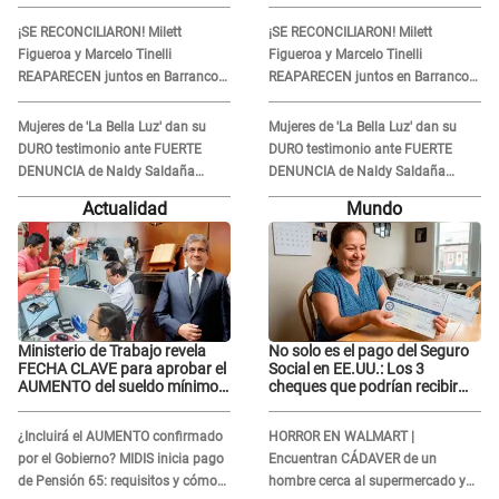
Torres a Samahara Lobatón:
Torres a Samahara Lobatón:
"Perdóname mi amor"
"Perdóname mi amor"
¡SE RECONCILIARON! Milett
¡SE RECONCILIARON! Milett
Figueroa y Marcelo Tinelli
Figueroa y Marcelo Tinelli
REAPARECEN juntos en Barranco
REAPARECEN juntos en Barranco
luego de estar SEPARADOS durante
luego de estar SEPARADOS durante
casi cuatro meses
casi cuatro meses
Mujeres de 'La Bella Luz' dan su
Mujeres de 'La Bella Luz' dan su
DURO testimonio ante FUERTE
DURO testimonio ante FUERTE
DENUNCIA de Naldy Saldaña
DENUNCIA de Naldy Saldaña
contra director: "Cualquier
contra director: "Cualquier
Actualidad
Mundo
acusación de apañamiento..."
acusación de apañamiento..."
Ministerio de Trabajo revela
No solo es el pago del Seguro
FECHA CLAVE para aprobar el
Social en EE.UU.: Los 3
AUMENTO del sueldo mínimo:
cheques que podrían recibir
"Tenemos que activar..."
millones de personas en
agosto
¿Incluirá el AUMENTO confirmado
HORROR EN WALMART |
por el Gobierno? MIDIS inicia pago
Encuentran CÁDAVER de un
de Pensión 65: requisitos y cómo
hombre cerca al supermercado y