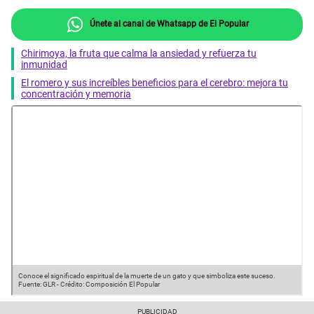
Únete al canal de Whatsapp de El Popular
Chirimoya, la fruta que calma la ansiedad y refuerza tu
inmunidad
El romero y sus increíbles beneficios para el cerebro: mejora tu
concentración y memoria
Conoce el significado espiritual de la muerte de un gato y que simboliza este suceso.
Fuente: GLR
-
Crédito: Composición El Popular