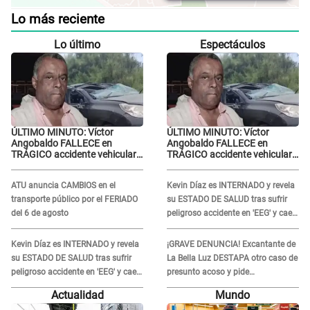
Lo más reciente
Lo último
Espectáculos
ÚLTIMO MINUTO: Víctor
ÚLTIMO MINUTO: Víctor
Angobaldo FALLECE en
Angobaldo FALLECE en
TRÁGICO accidente vehicular
TRÁGICO accidente vehicular
en Cañete y Patricia Alquinta
en Cañete y Patricia Alquinta
lo confirma
lo confirma
ATU anuncia CAMBIOS en el
Kevin Díaz es INTERNADO y revela
transporte público por el FERIADO
su ESTADO DE SALUD tras sufrir
del 6 de agosto
peligroso accidente en 'EEG' y caer
desde altura de ocho metros
Kevin Díaz es INTERNADO y revela
¡GRAVE DENUNCIA! Excantante de
su ESTADO DE SALUD tras sufrir
La Bella Luz DESTAPA otro caso de
peligroso accidente en 'EEG' y caer
presunto acoso y pide
desde altura de ocho metros
PROTECCIÓN por temor a
Actualidad
Mundo
represalias: "Yo siempre..."