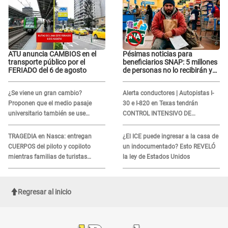
ATU anuncia CAMBIOS en el
Pésimas noticias para
transporte público por el
beneficiarios SNAP: 5 millones
FERIADO del 6 de agosto
de personas no lo recibirán y
ESTOS INMIGRANTES ya no
califican
¿Se viene un gran cambio?
Alerta conductores | Autopistas I-
Proponen que el medio pasaje
30 e I-820 en Texas tendrán
universitario también se use
CONTROL INTENSIVO DE
sábados, domingos y feriados
SEGURIDAD: Estas serán las
HORAS CRÍTICAS
TRAGEDIA en Nasca: entregan
¿El ICE puede ingresar a la casa de
CUERPOS del piloto y copiloto
un indocumentado? Esto REVELÓ
mientras familias de turistas
la ley de Estados Unidos
esperan identificación
Regresar al inicio