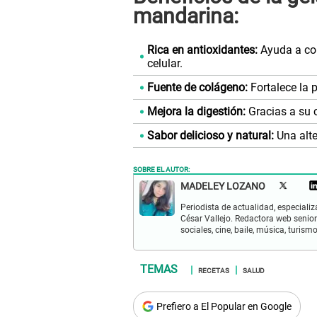
mandarina:
Rica en antioxidantes:
Ayuda a comb
celular.
Fuente de colágeno:
Fortalece la p
Mejora la digestión:
Gracias a su 
Sabor delicioso y natural:
Una alte
SOBRE EL AUTOR:
MADELEY LOZANO
Periodista de actualidad, especiali
César Vallejo. Redactora web senior
sociales, cine, baile, música, turis
RECETAS
SALUD
Prefiero a El Popular en Google