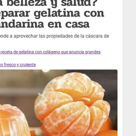
la belleza y salud?
parar gelatina con
ndarina en casa
rende a aprovechar las propiedades de la cáscara de
a receta de gelatina con colágeno que anuncia grandes
n fresco y crujiente