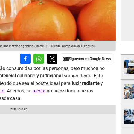
on una mezcla de gelatina.
Fuente: LR.
-
Crédito: Composición: El Popular.
más consumidas por las personas, pero muchos no
otencial culinario y nutricional
sorprendente. Esta
ciendo que sea el postre ideal para
lucir radiante
y
ud
. Además, su
receta
no necesitará muchos
esde casa.