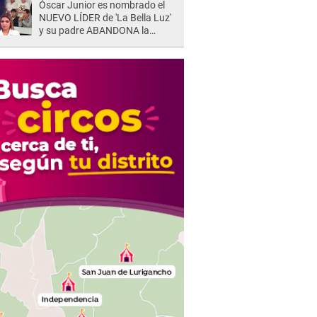
Óscar Junior es nombrado el
NUEVO LÍDER de 'La Bella Luz'
y su padre ABANDONA la
orquesta tras caso Naldy
Saldaña: "Son errores..."