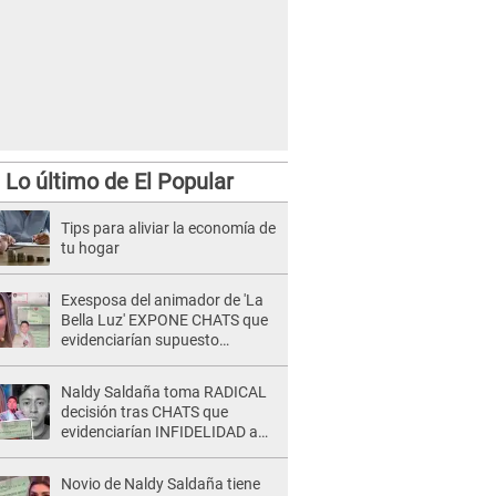
Lo último de El Popular
Tips para aliviar la economía de
tu hogar
Exesposa del animador de 'La
Bella Luz' EXPONE CHATS que
evidenciarían supuesto
romance clandestino con Naldy
Saldaña, pese a tener pareja
Naldy Saldaña toma RADICAL
decisión tras CHATS que
evidenciarían INFIDELIDAD a
su novio con animador de 'La
Bella Luz': "Un día..."
Novio de Naldy Saldaña tiene