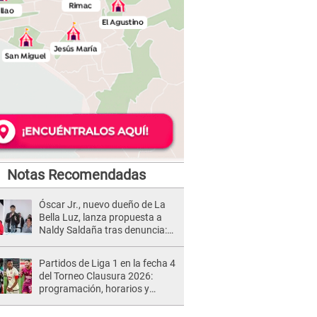
Notas Recomendadas
Óscar Jr., nuevo dueño de La
Bella Luz, lanza propuesta a
Naldy Saldaña tras denuncia:
“Va a haber otro tipo de ley”
Partidos de Liga 1 en la fecha 4
del Torneo Clausura 2026:
programación, horarios y
dónde ver