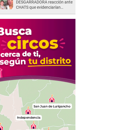
DESGARRADORA reacción ante
CHATS que evidenciarían
INFIDELIDAD con animador de
'La Bella Luz': "Se puso..."