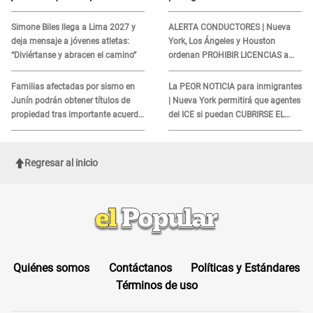
REQUISITO: revisa si accedes
cliente y su respuesta
aquí
INDIGNÓ A TODOS
Simone Biles llega a Lima 2027 y
ALERTA CONDUCTORES | Nueva
deja mensaje a jóvenes atletas:
York, Los Ángeles y Houston
“Diviértanse y abracen el camino”
ordenan PROHIBIR LICENCIAS a
quienes no presenten ESTE
DOCUMENTO
Familias afectadas por sismo en
La PEOR NOTICIA para inmigrantes
Junín podrán obtener títulos de
| Nueva York permitirá que agentes
propiedad tras importante acuerdo
del ICE si puedan CUBRIRSE EL
de Cofopri
ROSTRO
Regresar al inicio
Quiénes somos
Contáctanos
Políticas y Estándares
Términos de uso