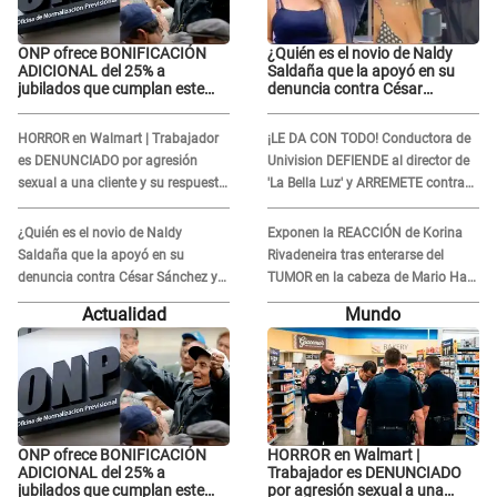
ONP ofrece BONIFICACIÓN
¿Quién es el novio de Naldy
ADICIONAL del 25% a
Saldaña que la apoyó en su
jubilados que cumplan este
denuncia contra César
REQUISITO: revisa si accedes
Sánchez y confrontó al dueño
aquí
de 'La Bella Luz'?
HORROR en Walmart | Trabajador
¡LE DA CON TODO! Conductora de
es DENUNCIADO por agresión
Univision DEFIENDE al director de
sexual a una cliente y su respuesta
'La Bella Luz' y ARREMETE contra
INDIGNÓ A TODOS
Naldy Saldaña: “Muchas
amantes...”
¿Quién es el novio de Naldy
Exponen la REACCIÓN de Korina
Saldaña que la apoyó en su
Rivadeneira tras enterarse del
denuncia contra César Sánchez y
TUMOR en la cabeza de Mario Hart:
confrontó al dueño de 'La Bella
"Ella estaba muy..."
Actualidad
Mundo
Luz'?
ONP ofrece BONIFICACIÓN
HORROR en Walmart |
ADICIONAL del 25% a
Trabajador es DENUNCIADO
jubilados que cumplan este
por agresión sexual a una