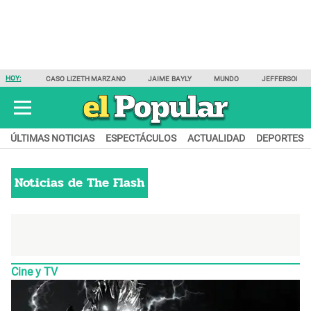
HOY:
CASO LIZETH MARZANO
JAIME BAYLY
MUNDO
JEFFERSON F
ÚLTIMAS NOTICIAS
ESPECTÁCULOS
ACTUALIDAD
DEPORTES
Noticias de
The Flash
Cine y TV