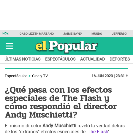
HOY:
CASO LIZETH MARZANO
JAIME BAYLY
MUNDO
JEFFERSON F
ÚLTIMAS NOTICIAS
ESPECTÁCULOS
ACTUALIDAD
DEPORTES
Espectáculos
Cine y TV
16 JUN 2023 | 23:31 H
¿Qué pasa con los efectos
especiales de The Flash y
cómo respondió el director
Andy Muschietti?
El mismo director
Andy Muschietti
reveló la verdad detrás
de los "extraños" efectos especiales de '
The Flash
'.