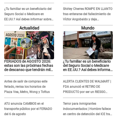
de 'La Bella Luz': Esto hizo
de 'La Bella Luz': Esto hizo
¿Tu familiar es un beneficiario del
Shirley Cherres ROMPE EN LLANTO
Seguro Social o Medicare en
tras enterarse del fallecimiento de
EE.UU.? Así debes informar sobre
Víctor Angobaldo y deja
su muerte para EVITAR COBROS
DESGARRADOR mensaje: "Mi
Actualidad
Mundo
corazón está roto..."
FERIADOS de AGOSTO 2026:
¿Tu familiar es un beneficiario
estas son las próximas fechas
del Seguro Social o Medicare
de descanso que tendrán miles
en EE.UU.? Así debes informar
de peruanos
sobre su muerte para EVITAR
COBROS
Antes de salir de compras este
ALERTA CLIENTES DE WALMART |
feriado, revisa los horarios de
FDA anunció el RETIRO DE
Plaza Vea, Metro, Wong y Tottus
PRODUCTO por ser un RIESGO
MORTAL para consumidores: ¿Cuál
es?
ATU anuncia CAMBIOS en el
Terror para inmigrantes
transporte público por el FERIADO
indocumentados | Hombre fallece
del 6 de agosto
en centro de detención del ICE tras