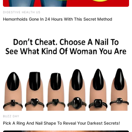
Ronaldo: "Daría mis dos meñiques por tener la
Libertadores y la Champions"
El dos veces Balón de Oro se siente frustrado de no haber logrado
ganar esos torneos.
Champions League
El Popular
13 Ene 2021 | 22:25 h
Sebastián ‘Pollo’ Vignolo sobre juego de Boca