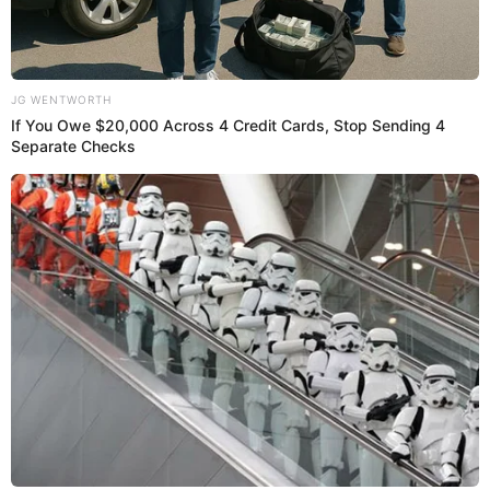
31 Ene 2021 | 15:25 h
MisterChip tras final de Copa Libertadores: “¿Se
puede ganar con un solo tiro a puerta?” [VIDEO]
¡Abrió debate! MisterChip señala que “a partir del último sábado ya
se puede”, dado la final atípica entre Palmeiras vs. Santos con
pocos remates.
Copa Libertadores
El Popular