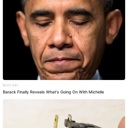
Juniors ante Santos: “Fue una vergüenza” [VIDEO]
¡Ofuscado! El periodista argentino no soportó la eliminación de
Boca Juniors de la Copa Libertadores, un día después de River
Plate.
'Pollo' Vignolo
El Popular