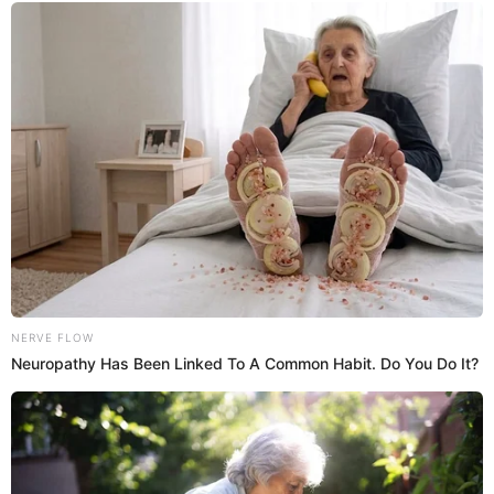
02 Nov 2020 | 21:16 h
Choque de punteros Liga 2: Santos FC vs Juan
Aurich
Encuentro fue programado para el miércoles 4 en el estadio de la
Universidad San Marcos
Juan Aurich
El Popular