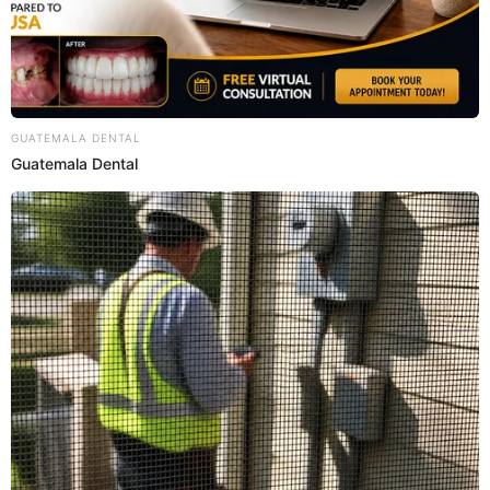
13 Ene 2021 | 20:17 h
Final brasileña: Boca Juniors de Carlos Zambrano
cayó 3-0 ante Santos por Libertadores [VIDEO]
¡Ni River Plate, ni Boca Juniors! Repasa lo mejor de la semifinal de
Copa Libertadores que dejó sin equipos argentinos en la final.
Boca Juniors
El Popular