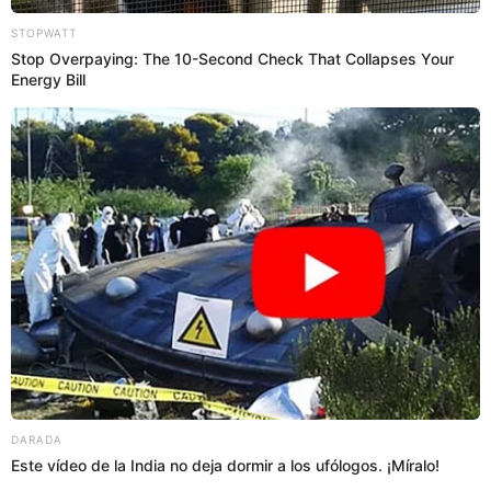
07 Ene 2021 | 22:55 h
Julio Bascuñán, el árbitro del Perú vs. Brasil, fue
programado para semifinal de Libertadores
¡Atento, Carlos Zambrano! El polémico réferi chileno recibió la
confianza de la Conmebol y estará a cargo del VAR en el duelo entre
Boca Juniors y Santos.
Boca Juniors
El Popular