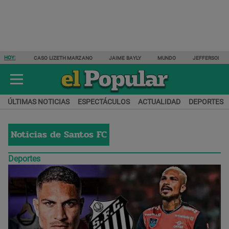
HOY:
CASO LIZETH MARZANO
JAIME BAYLY
MUNDO
JEFFERSON F
ÚLTIMAS NOTICIAS
ESPECTÁCULOS
ACTUALIDAD
DEPORTES
Noticias de
Santos FC
Deportes