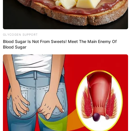
30 Ene 2021 | 15:38 h
¿Se cumplirá la maldición? Marihno tocó la Copa
Libertadores antes de la final vs Palmeiras
[FOTOS]
El crack del Peixe hizo lo mismo que Gabigol en la previa de
Flamengo - River. ¿Se repetirá la misma historia?
Copa Libertadores
El Popular
29 Ene 2021 | 16:10 h