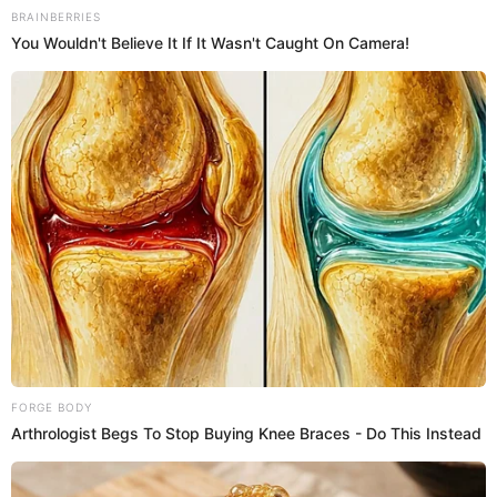
30 Ene 2021 | 17:10 h
Copa Libertadores 2020: Palmeiras anota golazo
ante Santos y se corona como el mejor del
continente [VIDEO]
Breno Lopes fue el encargado de dar la victoria a Palmeiras en el
mítico Estadio Maracaná por la Final Copa Libertadores 2020.
Copa Libertadores 2020
El Popular