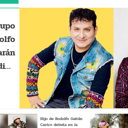
rupo
olfo
arán
dino
ical
Hijo de Rodolfo Gaitán
Castro debuta en la