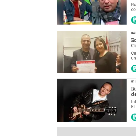
Ro
co
ab
04 
R
C
Ca
un
01 
R
d
In
El
Ba