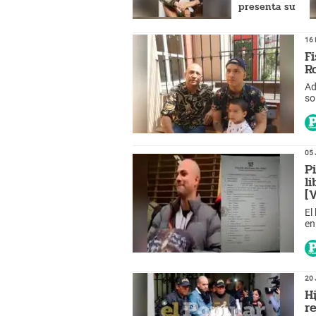
presenta su
banda musical
16 
F
R
Ad
so
Du
05 
P
l
[
El
en
an
20 
H
r