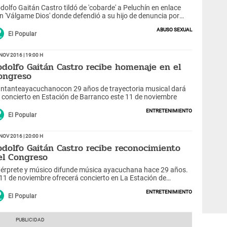
dolfo Gaitán Castro tildó de 'cobarde' a Peluchín en enlace
n 'Válgame Dios' donde defendió a su hijo de denuncia por
uso sexual a una joven.
Abuso sexual
El Popular
Nov 2016 | 19:00 h
odolfo Gaitán Castro recibe homenaje en el
ongreso
ntanteayacuchanocon 29 años de trayectoria musical dará
 concierto en Estación de Barranco este 11 de noviembre
entretenimiento
El Popular
Nov 2016 | 20:00 h
odolfo Gaitán Castro recibe reconocimiento
el Congreso
térprete y músico difunde música ayacuchana hace 29 años.
 11 de noviembre ofrecerá concierto en La Estación de
rranco
entretenimiento
El Popular