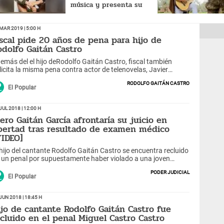
música y presenta su
banda musical
Mar 2019 | 5:00 h
iscal pide 20 años de pena para hijo de
odolfo Gaitán Castro
emás del el hijo deRodolfo Gaitán Castro, fiscal también
licita la misma pena contra actor de telenovelas, Javier
lzaides.
Rodolfo Gaitán Castro
El Popular
Jul 2018 | 12:00 h
iero Gaitán García afrontaría su juicio en
ibertad tras resultado de examen médico
VIDEO]
 hijo del cantante Rodolfo Gaitán Castro se encuentra recluido
 un penal por supuestamente haber violado a una joven
fitriona.
Poder Judicial
El Popular
Jun 2018 | 18:45 h
ijo de cantante Rodolfo Gaitán Castro fue
ecluido en el penal Miguel Castro Castro