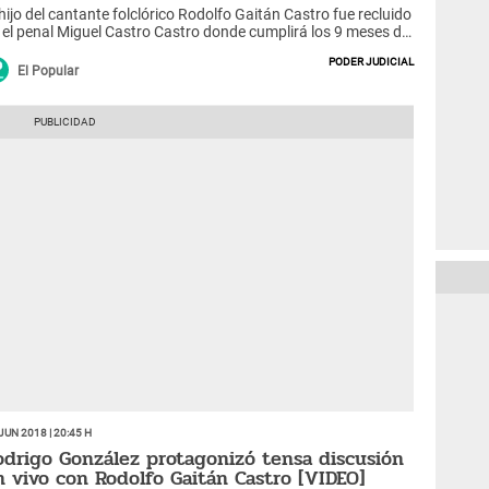
 hijo del cantante folclórico Rodolfo Gaitán Castro fue recluido
 el penal Miguel Castro Castro donde cumplirá los 9 meses de
isión preventiva que se le impuso el Poder Judicial
Poder Judicial
esuntamente por violar a una joven anfitriona en Miraflores.
El Popular
Jun 2018 | 20:45 h
odrigo González protagonizó tensa discusión
n vivo con Rodolfo Gaitán Castro [VIDEO]