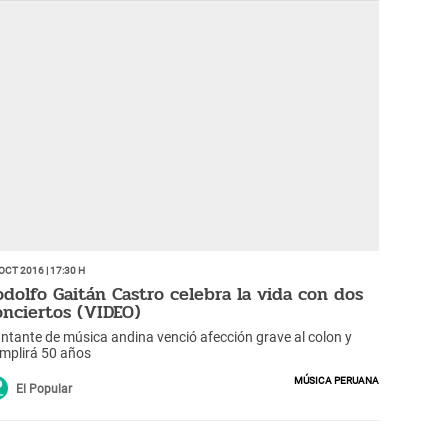
Oct 2016 | 17:30 h
odolfo Gaitán Castro celebra la vida con dos
onciertos (VIDEO)
ntante de música andina venció afección grave al colon y
mplirá 50 años
Música peruana
El Popular