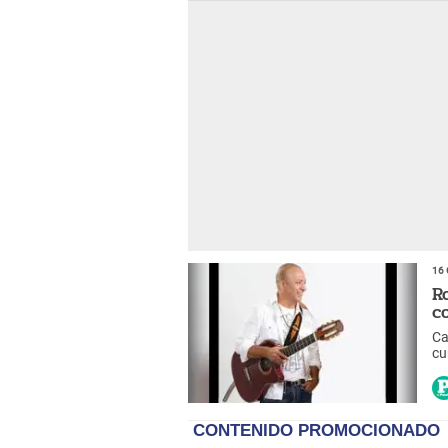
16 
R
c
Ca
cu