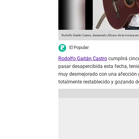
Rodolfo Gaitán Castro, destacado difusor de la música an
El Popular
Rodolfo Gaitán Castro
cumplirá cincu
pasar desapercibida esta fecha, ten
muy desmejorado con una afección g
totalmente restablecido y gozando d