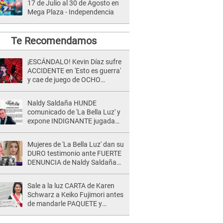
17 de Julio al 30 de Agosto en
Mega Plaza - Independencia
Te Recomendamos
¡ESCÁNDALO! Kevin Díaz sufre
ACCIDENTE en 'Esto es guerra'
y cae de juego de OCHO
METROS de altura: "La
colchoneta se rompe..."
Naldy Saldaña HUNDE
comunicado de 'La Bella Luz' y
expone INDIGNANTE jugada
para DEFENDER a director:
"Que he tenido algo..."
Mujeres de 'La Bella Luz' dan su
DURO testimonio ante FUERTE
DENUNCIA de Naldy Saldaña
contra director: "Cualquier
acusación de apañamiento..."
Sale a la luz CARTA de Karen
Schwarz a Keiko Fujimori antes
de mandarle PAQUETE y
revelan intermediario: "En el
cargo..."