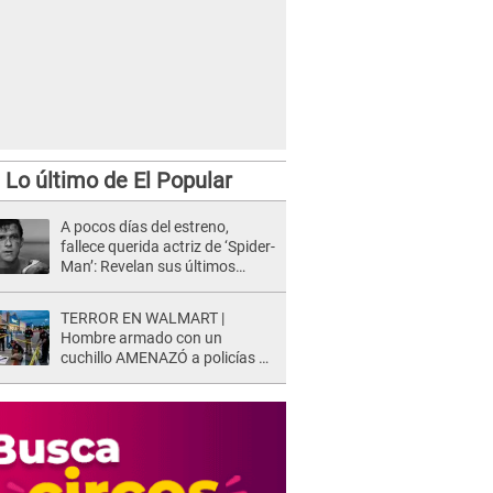
Lo último de El Popular
A pocos días del estreno,
fallece querida actriz de ‘Spider-
Man’: Revelan sus últimos
momentos de vida
TERROR EN WALMART |
Hombre armado con un
cuchillo AMENAZÓ a policías y
clientes: Este fue su INSÓLITO
FINAL