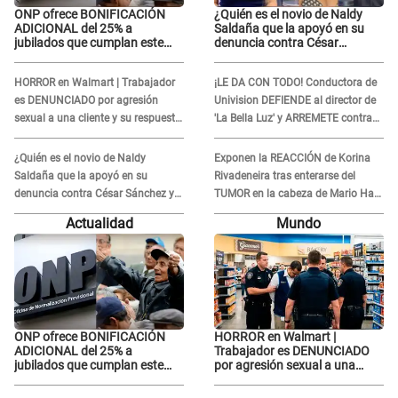
ONP ofrece BONIFICACIÓN
¿Quién es el novio de Naldy
ADICIONAL del 25% a
Saldaña que la apoyó en su
jubilados que cumplan este
denuncia contra César
REQUISITO: revisa si accedes
Sánchez y confrontó al dueño
aquí
de 'La Bella Luz'?
HORROR en Walmart | Trabajador
¡LE DA CON TODO! Conductora de
es DENUNCIADO por agresión
Univision DEFIENDE al director de
sexual a una cliente y su respuesta
'La Bella Luz' y ARREMETE contra
INDIGNÓ A TODOS
Naldy Saldaña: “Muchas
amantes...”
¿Quién es el novio de Naldy
Exponen la REACCIÓN de Korina
Saldaña que la apoyó en su
Rivadeneira tras enterarse del
denuncia contra César Sánchez y
TUMOR en la cabeza de Mario Hart:
confrontó al dueño de 'La Bella
"Ella estaba muy..."
Actualidad
Mundo
Luz'?
ONP ofrece BONIFICACIÓN
HORROR en Walmart |
ADICIONAL del 25% a
Trabajador es DENUNCIADO
jubilados que cumplan este
por agresión sexual a una
REQUISITO: revisa si accedes
cliente y su respuesta
aquí
INDIGNÓ A TODOS