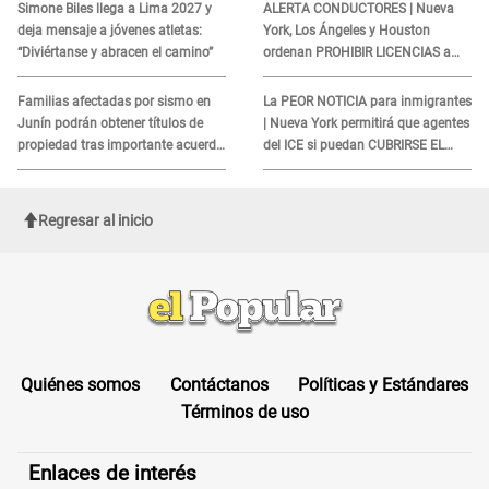
Simone Biles llega a Lima 2027 y
ALERTA CONDUCTORES | Nueva
deja mensaje a jóvenes atletas:
York, Los Ángeles y Houston
“Diviértanse y abracen el camino”
ordenan PROHIBIR LICENCIAS a
quienes no presenten ESTE
DOCUMENTO
Familias afectadas por sismo en
La PEOR NOTICIA para inmigrantes
Junín podrán obtener títulos de
| Nueva York permitirá que agentes
propiedad tras importante acuerdo
del ICE si puedan CUBRIRSE EL
de Cofopri
ROSTRO
Regresar al inicio
Quiénes somos
Contáctanos
Políticas y Estándares
Términos de uso
Enlaces de interés